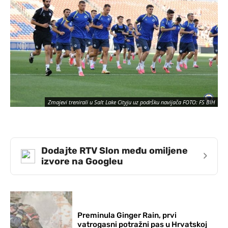
Zmajevi trenirali u Salt Lake Cityju uz podršku navijača FOTO: FS BIH
Dodajte RTV Slon među omiljene
›
izvore na Googleu
Preminula Ginger Rain, prvi
vatrogasni potražni pas u Hrvatskoj