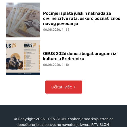
Počinje isplata julskih naknada za
civilne žrtve rata, uskoro poznat iznos
novog povećanja
06.08.2026. 11:38
OGUS 2026 donosi bogat program iz
kulture u Srebreniku
06.08.2026. 11:10
Učitati više
© Copyright 2025 - RTV SLON. Kopiranje sadržaja stranice
dopušteno je uz obavezno navođenje izvora RTV SLON |