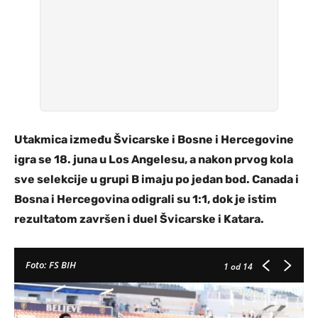
Utakmica između Švicarske i Bosne i Hercegovine
igra se 18. juna u Los Angelesu, a nakon prvog kola
sve selekcije u grupi B imaju po jedan bod. Canada i
Bosna i Hercegovina odigrali su 1:1, dok je istim
rezultatom završen i duel Švicarske i Katara.
Foto: FS BIH
1
od 14