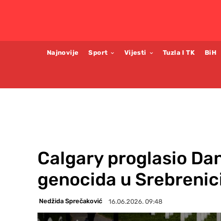
Najnovije
Sport
Vijesti
Tuzla I TK
BiH
Calgary proglasio Dan
genocida u Srebrenic
Nedžida Sprečaković
16.06.2026. 09:48