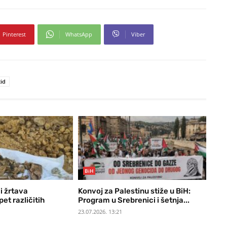
Pinterest
WhatsApp
Viber
id
BiH
i žrtava
Konvoj za Palestinu stiže u BiH:
et različitih
Program u Srebrenici i šetnja...
23.07.2026. 13:21