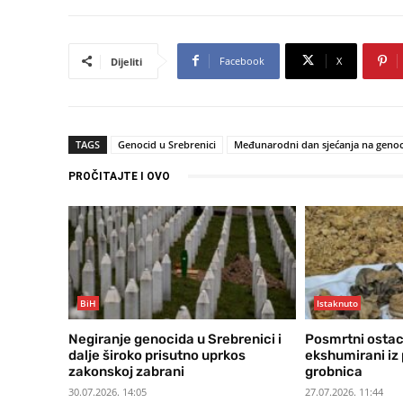
Facebook
X
Dijeliti
TAGS
Genocid u Srebrenici
Međunarodni dan sjećanja na genoc
PROČITAJTE I OVO
BiH
Istaknuto
Negiranje genocida u Srebrenici i
Posmrtni ostac
dalje široko prisutno uprkos
ekshumirani iz p
zakonskoj zabrani
grobnica
30.07.2026. 14:05
27.07.2026. 11:44