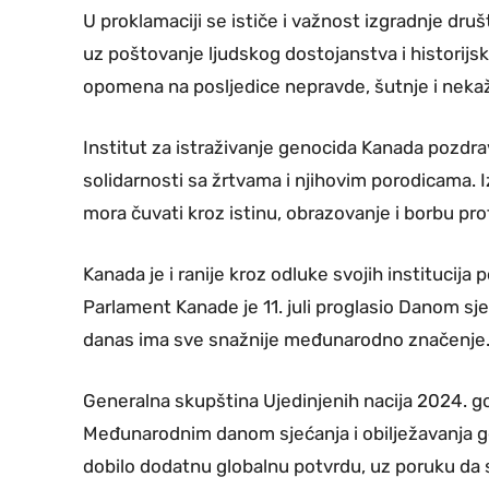
U proklamaciji se ističe i važnost izgradnje druš
uz poštovanje ljudskog dostojanstva i historijsk
opomena na posljedice nepravde, šutnje i nekaž
Institut za istraživanje genocida Kanada pozdra
solidarnosti sa žrtvama i njihovim porodicama. I
mora čuvati kroz istinu, obrazovanje i borbu prot
Kanada je i ranije kroz odluke svojih institucij
Parlament Kanade je 11. juli proglasio Danom sje
danas ima sve snažnije međunarodno značenje
Generalna skupština Ujedinjenih nacija 2024. godi
Međunarodnim danom sjećanja i obilježavanja ge
dobilo dodatnu globalnu potvrdu, uz poruku da se