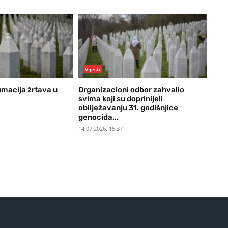
Vijesti
macija žrtava u
Organizacioni odbor zahvalio
svima koji su doprinijeli
obilježavanju 31. godišnjice
genocida...
14.07.2026. 15:37