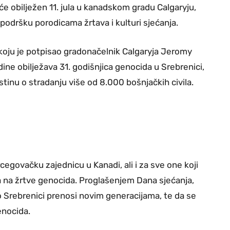
će obilježen 11. jula u kanadskom gradu Calgaryju,
 podršku porodicama žrtava i kulturi sjećanja.
oju je potpisao gradonačelnik Calgaryja Jeromy
ne obilježava 31. godišnjica genocida u Srebrenici,
stinu o stradanju više od 8.000 bošnjačkih civila.
govačku zajednicu u Kanadi, ali i za sve one koji
 na žrtve genocida. Proglašenjem Dana sjećanja,
 o Srebrenici prenosi novim generacijama, te da se
enocida.