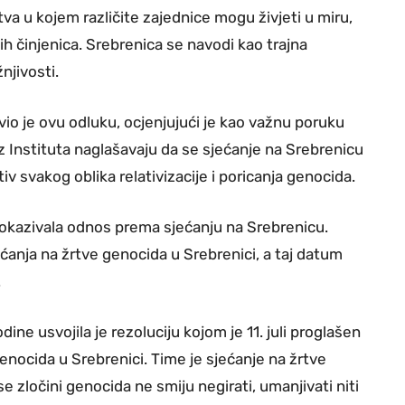
tva u kojem različite zajednice mogu živjeti u miru,
ih činjenica. Srebrenica se navodi kao trajna
njivosti.
vio je ovu odluku, ocjenjujući je kao važnu poruku
z Instituta naglašavaju da se sjećanje na Srebrenicu
iv svakog oblika relativizacije i poricanja genocida.
a pokazivala odnos prema sjećanju na Srebrenicu.
ćanja na žrtve genocida u Srebrenici, a taj datum
.
ne usvojila je rezoluciju kojom je 11. juli proglašen
nocida u Srebrenici. Time je sjećanje na žrtve
 zločini genocida ne smiju negirati, umanjivati niti