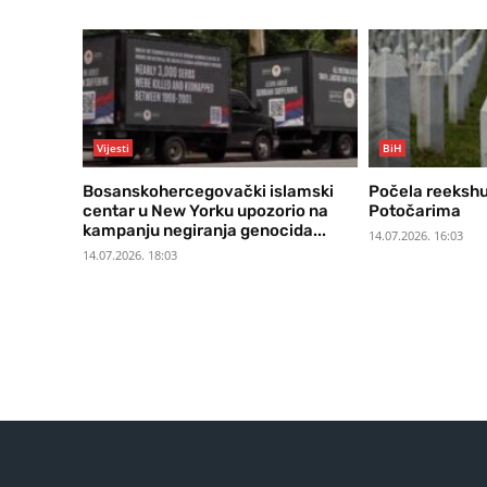
Vijesti
BiH
Bosanskohercegovački islamski
Počela reekshu
centar u New Yorku upozorio na
Potočarima
kampanju negiranja genocida...
14.07.2026. 16:03
14.07.2026. 18:03