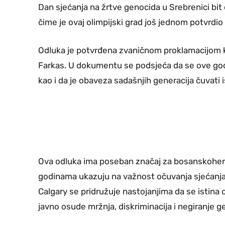
Dan sjećanja na žrtve genocida u Srebrenici bit 
čime je ovaj olimpijski grad još jednom potvrdio
Odluka je potvrđena zvaničnom proklamacijom k
Farkas. U dokumentu se podsjeća da se ove godi
kao i da je obaveza sadašnjih generacija čuvati i
Ova odluka ima poseban značaj za bosanskoherce
godinama ukazuju na važnost očuvanja sjećanja
Calgary se pridružuje nastojanjima da se istina
javno osude mržnja, diskriminacija i negiranje g