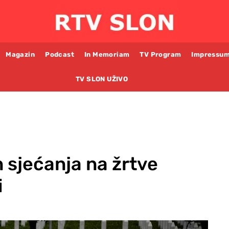
Magazin
Podcast
In Memoriam
TV Program
Impressu
TV SLON UŽIVO
 sjećanja na žrtve
i