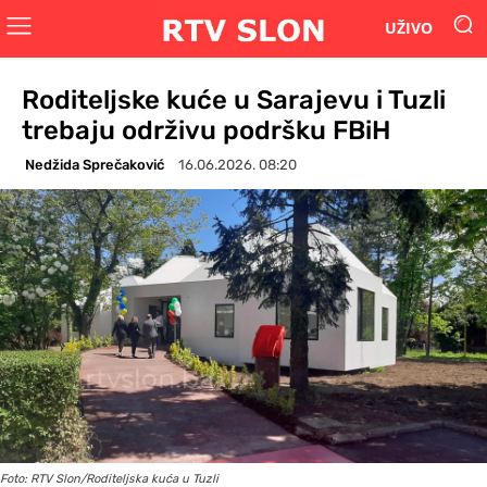
UŽIVO
Roditeljske kuće u Sarajevu i Tuzli
trebaju održivu podršku FBiH
Nedžida Sprečaković
16.06.2026. 08:20
Foto: RTV Slon/Roditeljska kuća u Tuzli