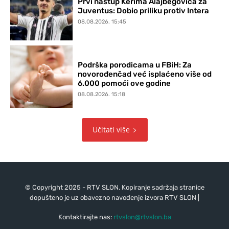
Prvi nastup Kerima Alajbegovića za
Juventus: Dobio priliku protiv Intera
08.08.2026. 15:45
Podrška porodicama u FBiH: Za
novorođenčad već isplaćeno više od
6.000 pomoći ove godine
08.08.2026. 15:18
Učitati više
© Copyright 2025 - RTV SLON. Kopiranje sadržaja stranice
dopušteno je uz obavezno navođenje izvora RTV SLON |
Kontaktirajte nas:
rtvslon@rtvslon.ba