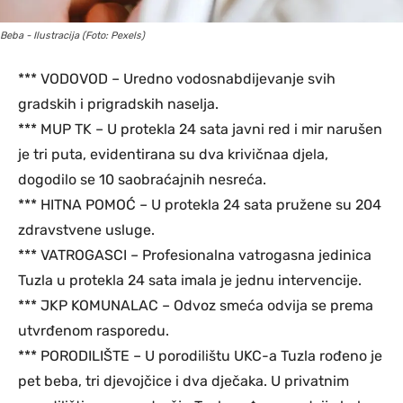
Beba - Ilustracija (Foto: Pexels)
*** VODOVOD – Uredno vodosnabdijevanje svih
gradskih i prigradskih naselja.
*** MUP TK – U protekla 24 sata javni red i mir narušen
je tri puta, evidentirana su dva krivičnaa djela,
dogodilo se 10 saobraćajnih nesreća.
*** HITNA POMOĆ – U protekla 24 sata pružene su 204
zdravstvene usluge.
*** VATROGASCI – Profesionalna vatrogasna jedinica
Tuzla u protekla 24 sata imala je jednu intervencije.
*** JKP KOMUNALAC – Odvoz smeća odvija se prema
utvrđenom rasporedu.
*** PORODILIŠTE – U porodilištu UKC-a Tuzla rođeno je
pet beba, tri djevojčice i dva dječaka. U privatnim