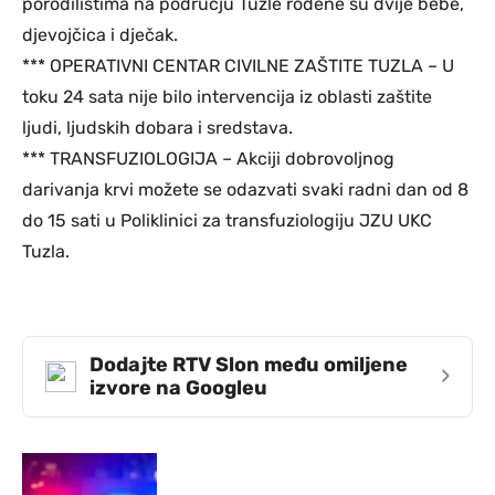
porodilištima na području Tuzle rođene su dvije bebe,
djevojčica i dječak.
*** OPERATIVNI CENTAR CIVILNE ZAŠTITE TUZLA – U
toku 24 sata nije bilo intervencija iz oblasti zaštite
ljudi, ljudskih dobara i sredstava.
*** TRANSFUZIOLOGIJA – Akciji dobrovoljnog
darivanja krvi možete se odazvati svaki radni dan od 8
do 15 sati u Poliklinici za transfuziologiju JZU UKC
Tuzla.
Dodajte RTV Slon među omiljene
›
izvore na Googleu