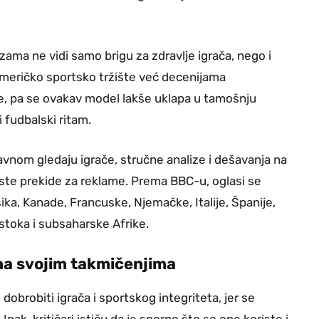
ama ne vidi samo brigu za zdravlje igrača, nego i
 Američko sportsko tržište već decenijama
e, pa se ovakav model lakše uklapa u tamošnju
 fudbalski ritam.
avnom gledaju igrače, stručne analize i dešavanja na
ste prekide za reklame. Prema BBC-u, oglasi se
ka, Kanade, Francuske, Njemačke, Italije, Španije,
 istoka i subsaharske Afrike.
 na svojim takmičenjima
dobrobiti igrača i sportskog integriteta, jer se
ak, kritičari ističu da je sporno što se one koriste i