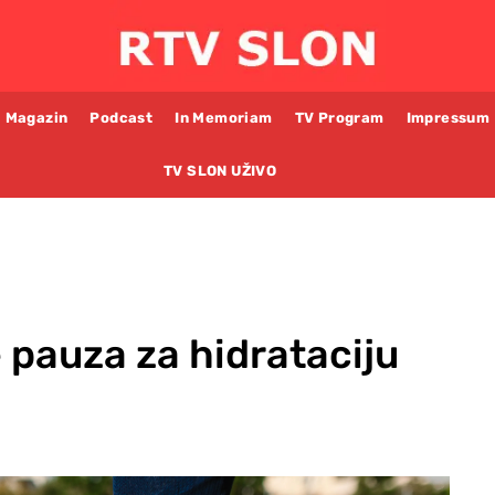
Magazin
Podcast
In Memoriam
TV Program
Impressum
TV SLON UŽIVO
 pauza za hidrataciju