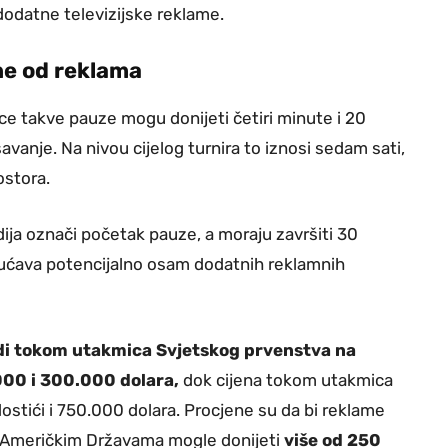
odatne televizijske reklame.
ne od reklama
e takve pauze mogu donijeti četiri minute i 20
vanje. Na nivou cijelog turnira to iznosi sedam sati,
ostora.
ja označi početak pauze, a moraju završiti 30
gućava potencijalno osam dodatnih reklamnih
di tokom utakmica Svjetskog prvenstva na
00 i 300.000 dolara,
dok cijena tokom utakmica
ostići i 750.000 dolara. Procjene su da bi reklame
m Američkim Državama mogle donijeti
više od 250