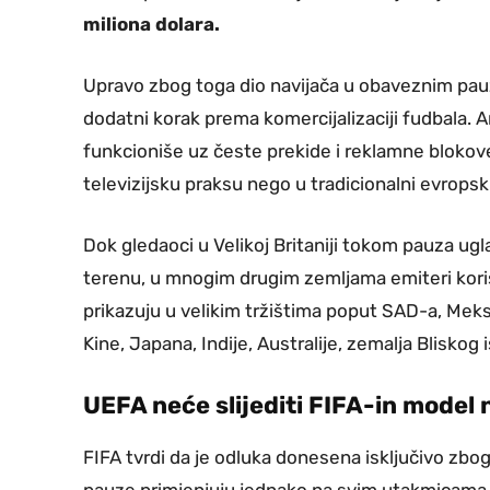
miliona dolara.
Upravo zbog toga dio navijača u obaveznim pauz
dodatni korak prema komercijalizaciji fudbala.
funkcioniše uz česte prekide i reklamne blokov
televizijsku praksu nego u tradicionalni evropski
Dok gledaoci u Velikoj Britaniji tokom pauza ugl
terenu, u mnogim drugim zemljama emiteri kori
prikazuju u velikim tržištima poput SAD-a, Meksi
Kine, Japana, Indije, Australije, zemalja Bliskog
UEFA neće slijediti FIFA-in model
FIFA tvrdi da je odluka donesena isključivo zbog 
pauze primjenjuju jednako na svim utakmicama. Ip