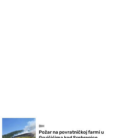
BIH
Požar na povratničkoj farmi u
Grujčićima kod Srebrenice