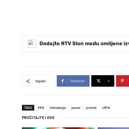
Dodajte RTV Slon među omiljene i
Facebook
X
Dijeliti
TAGS
FIFA
hidratacija
pauze
pravila
UEFA
PROČITAJTE I OVO