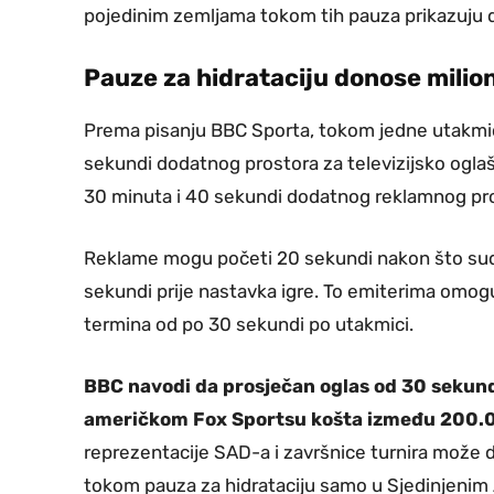
pojedinim zemljama tokom tih pauza prikazuju d
Pauze za hidrataciju donose milio
Prema pisanju BBC Sporta, tokom jedne utakmic
sekundi dodatnog prostora za televizijsko oglaša
30 minuta i 40 sekundi dodatnog reklamnog pr
Reklame mogu početi 20 sekundi nakon što sudi
sekundi prije nastavka igre. To emiterima omo
termina od po 30 sekundi po utakmici.
BBC navodi da prosječan oglas od 30 sekun
američkom Fox Sportsu košta između 200.0
reprezentacije SAD-a i završnice turnira može d
tokom pauza za hidrataciju samo u Sjedinjeni