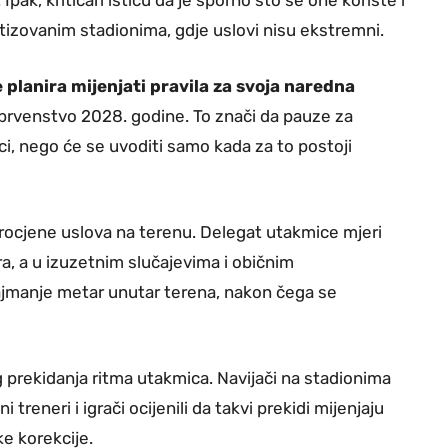
atizovanim stadionima, gdje uslovi nisu ekstremni.
 planira mijenjati pravila za svoja naredna
o prvenstvo 2028. godine. To znači da pauze za
ci, nego će se uvoditi samo kada za to postoji
rocjene uslova na terenu. Delegat utakmice mjeri
 a u izuzetnim slučajevima i običnim
najmanje metar unutar terena, nakon čega se
g prekidanja ritma utakmica. Navijači na stadionima
treneri i igrači ocijenili da takvi prekidi mijenjaju
ke korekcije.