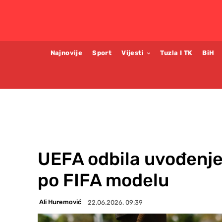
Najnovije
Sport
Vijesti
Tuzla I TK
BiH
UEFA odbila uvođenje
po FIFA modelu
Ali Huremović
22.06.2026. 09:39