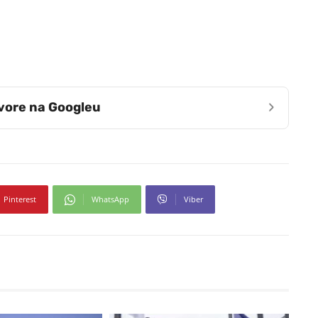
›
zvore na Googleu
Pinterest
WhatsApp
Viber