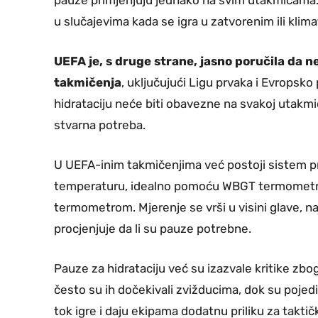
u slučajevima kada se igra u zatvorenim ili klim
UEFA je, s druge strane, jasno poručila da ne
takmičenja
, uključujući Ligu prvaka i Evropsk
hidrataciju neće biti obavezne na svakoj utakmi
stvarna potreba.
U UEFA-inim takmičenjima već postoji sistem p
temperaturu, idealno pomoću WBGT termometra,
termometrom. Mjerenje se vrši u visini glave, 
procjenjuje da li su pauze potrebne.
Pauze za hidrataciju već su izazvale kritike zbo
često su ih dočekivali zvižducima, dok su pojedini 
tok igre i daju ekipama dodatnu priliku za taktič