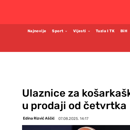
Najnovije
Sport
Vijesti
Tuzla I TK
BiH
Ulaznice za košarkaš
u prodaji od četvrtka
Edina Rizvić Aščić
07.08.2025. 14:17