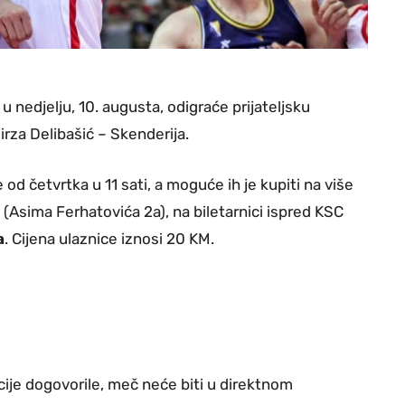
 nedjelju, 10. augusta, odigraće prijateljsku
rza Delibašić – Skenderija.
od četvrtka u 11 sati, a moguće ih je kupiti na više
 (Asima Ferhatovića 2a), na biletarnici ispred KSC
a
. Cijena ulaznice iznosi 20 KM.
cije dogovorile, meč neće biti u direktnom