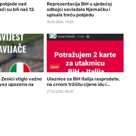
 pobjede nad
Reprezentacija BiH u sjedećoj
i su bili naš 12.
odbojci savladala Njemačku i
upisala treću pobjedu
30.05.2026. 14:28
Sport
 Zenici stiglo važno
Ulaznice za BiH Italija rasprodate,
vez upozorio na
na crnom tržištu cijene idu i...
27.03.2026. 08:30