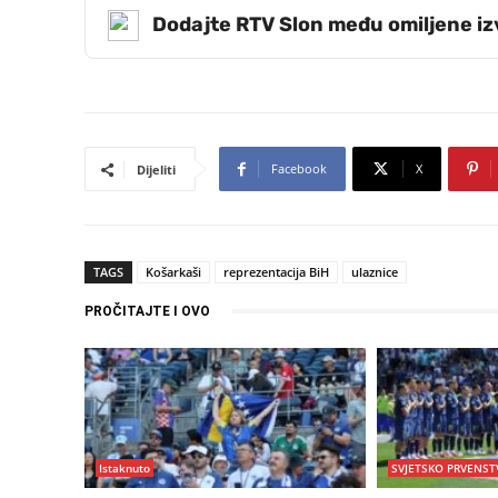
Dodajte RTV Slon među omiljene i
Facebook
X
Dijeliti
TAGS
Košarkaši
reprezentacija BiH
ulaznice
PROČITAJTE I OVO
Istaknuto
SVJETSKO PRVENST