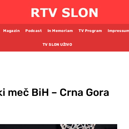
Magazin
Podcast
In Memoriam
TV Program
Impressu
TV SLON UŽIVO
ki meč BiH – Crna Gora