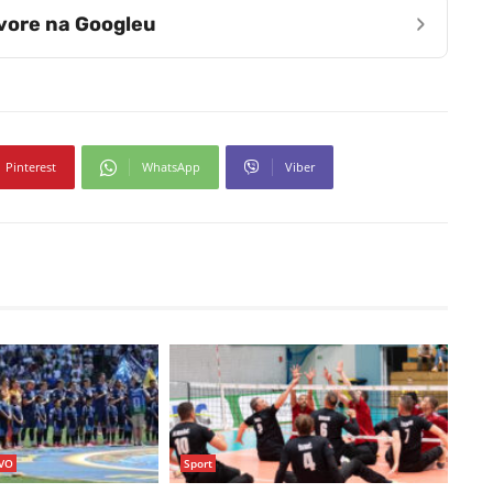
›
zvore na Googleu
Pinterest
WhatsApp
Viber
VO
Sport