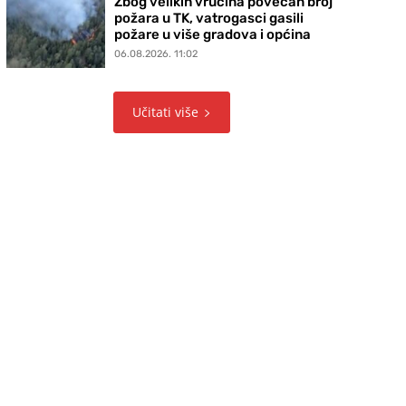
Zbog velikih vrućina povećan broj
požara u TK, vatrogasci gasili
požare u više gradova i općina
06.08.2026. 11:02
Učitati više