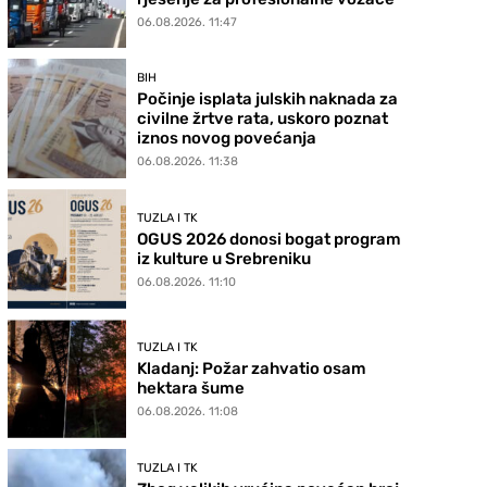
06.08.2026. 11:47
BIH
Počinje isplata julskih naknada za
civilne žrtve rata, uskoro poznat
iznos novog povećanja
06.08.2026. 11:38
TUZLA I TK
OGUS 2026 donosi bogat program
iz kulture u Srebreniku
06.08.2026. 11:10
TUZLA I TK
Kladanj: Požar zahvatio osam
hektara šume
06.08.2026. 11:08
TUZLA I TK