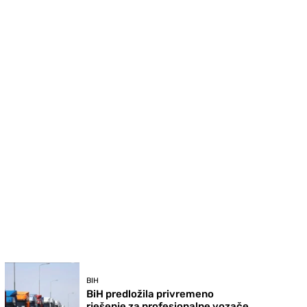
BIH
BiH predložila privremeno
rješenje za profesionalne vozače