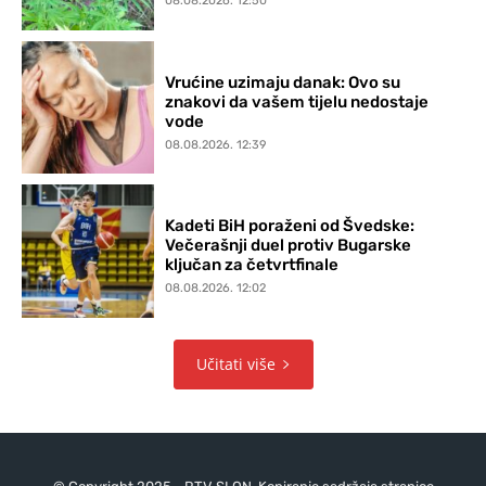
08.08.2026. 12:50
Vrućine uzimaju danak: Ovo su
znakovi da vašem tijelu nedostaje
vode
08.08.2026. 12:39
Kadeti BiH poraženi od Švedske:
Večerašnji duel protiv Bugarske
ključan za četvrtfinale
08.08.2026. 12:02
Učitati više