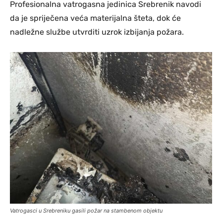
Profesionalna vatrogasna jedinica Srebrenik navodi
da je spriječena veća materijalna šteta, dok će
nadležne službe utvrditi uzrok izbijanja požara.
Vatrogasci u Srebreniku gasili požar na stambenom objektu