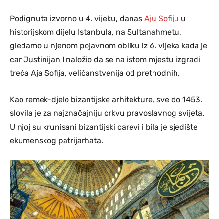
Podignuta izvorno u 4. vijeku, danas
Aju Sofiju
u
historijskom dijelu Istanbula, na Sultanahmetu,
gledamo u njenom pojavnom obliku iz 6. vijeka kada je
car Justinijan I naložio da se na istom mjestu izgradi
treća Aja Sofija, veličanstvenija od prethodnih.
Kao remek-djelo bizantijske arhitekture, sve do 1453.
slovila je za najznačajniju crkvu pravoslavnog svijeta.
U njoj su krunisani bizantijski carevi i bila je sjedište
ekumenskog patrijarhata.