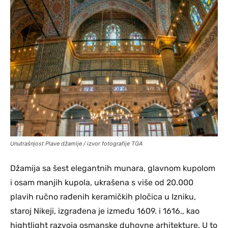
Unutrašnjost Plave džamije / izvor fotografije TGA
Džamija sa šest elegantnih munara, glavnom kupolom
i osam manjih kupola, ukrašena s više od 20.000
plavih ručno rađenih keramičkih pločica u Izniku,
staroj Nikeji, izgrađena je između 1609. i 1616., kao
hightlight razvoja osmanske duhovne arhitekture. U to