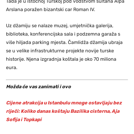
Tada je u istočnoj Turskoj pod vodstvom sultana Alpa
Arslana poražen bizantski car Roman IV.
Uz džamiju se nalaze muzej, umjetnička galerija,
biblioteka, konferencijska sala i podzemna garaža s
više hiljada parking mjesta. Čamlidža džamija ubraja
se u velike infrastrukturne projekte novije turske
historije. Njena izgradnja koštala je oko 70 miliona
eura.
Možda će vas zanimati i ovo
Cijene atrakcija u Istanbulu mnoge ostavljaju bez
riječi: Koliko danas koštaju Bazilika cisterna, Aja
Sofija i Topkapi