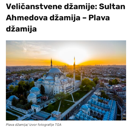
Veličanstvene džamije: Sultan
Ahmedova džamija – Plava
džamija
Plava džamija/ izvor fotografije TGA