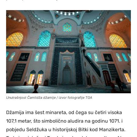
Unutrašnjost Čamlidža džamije / izvor fotografije TGA
Džamija ima šest minareta, od čega su četiri visoka
107,1 metar, što simbolično aludira na godinu 1071. i
pobjedu Seldžuka u historijskoj Bitki kod Manzikerta.