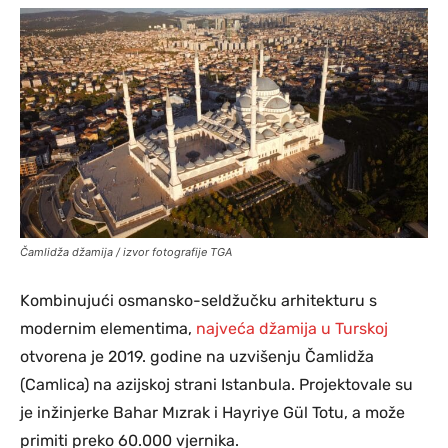
Čamlidža džamija / izvor fotografije TGA
Kombinujući osmansko-seldžučku arhitekturu s
modernim elementima,
najveća džamija u Turskoj
otvorena je 2019. godine na uzvišenju Čamlidža
(Camlica) na azijskoj strani Istanbula. Projektovale su
je inžinjerke Bahar Mızrak i Hayriye Gül Totu, a može
primiti preko 60.000 vjernika.