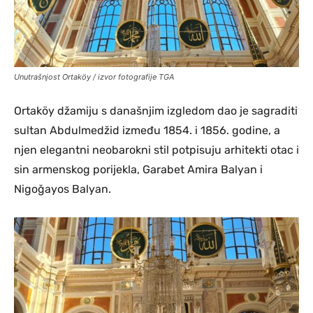
Unutrašnjost Ortaköy / izvor fotografije TGA
Ortaköy džamiju s današnjim izgledom dao je sagraditi
sultan Abdulmedžid između 1854. i 1856. godine, a
njen elegantni neobarokni stil potpisuju arhitekti otac i
sin armenskog porijekla, Garabet Amira Balyan i
Nigoğayos Balyan.