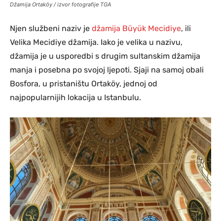
Džamija Ortaköy / izvor fotografije TGA
Njen službeni naziv je
džamija Büyük Mecidiye
, ili
Velika Mecidiye džamija. Iako je velika u nazivu,
džamija je u usporedbi s drugim sultanskim džamija
manja i posebna po svojoj ljepoti. Sjaji na samoj obali
Bosfora, u pristaništu Ortaköy, jednoj od
najpopularnijih lokacija u Istanbulu.