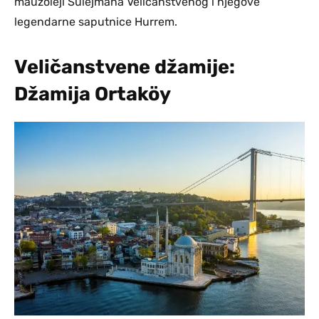
mauzoleji Sulejmana Veličanstvenog i njegove
legendarne saputnice Hurrem.
Veličanstvene džamije:
Džamija Ortaköy