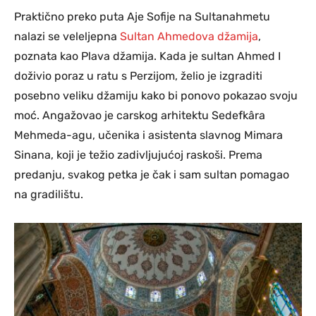
Praktično preko puta Aje Sofije na Sultanahmetu
nalazi se veleljepna
Sultan Ahmedova džamija
,
poznata kao Plava džamija. Kada je sultan Ahmed I
doživio poraz u ratu s Perzijom, želio je izgraditi
posebno veliku džamiju kako bi ponovo pokazao svoju
moć. Angažovao je carskog arhitektu Sedefkâra
Mehmeda-agu, učenika i asistenta slavnog Mimara
Sinana, koji je težio zadivljujućoj raskoši. Prema
predanju, svakog petka je čak i sam sultan pomagao
na gradilištu.