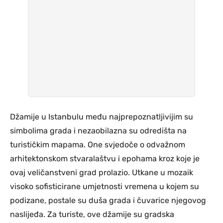
Džamije u Istanbulu među najprepoznatljivijim su
simbolima grada i nezaobilazna su odredišta na
turističkim mapama. One svjedoče o odvažnom
arhitektonskom stvaralaštvu i epohama kroz koje je
ovaj veličanstveni grad prolazio. Utkane u mozaik
visoko sofisticirane umjetnosti vremena u kojem su
podizane, postale su duša grada i čuvarice njegovog
naslijeđa. Za turiste, ove džamije su gradska