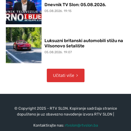
Dnevnik TV Slon: 05.08.2026.
05.08.2026. 19:15
Luksuzni britanski automobili stižu na
Vilsonovo šetalište
05.08.2026. 19:07
Učitati više
© Copyright 2025 - RTV SLON. Kopiranje sadržaja stranice
dopušteno je uz obavezno navođenje izvora RTV SLON |
Kontaktirajte nas:
rtvslon@rtvslon.ba