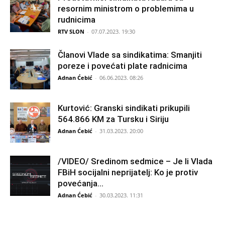
resornim ministrom o problemima u
rudnicima
RTV SLON
-
07.07.2023. 19:30
Članovi Vlade sa sindikatima: Smanjiti
poreze i povećati plate radnicima
Adnan Ćebić
-
06.06.2023. 08:26
Kurtović: Granski sindikati prikupili
564.866 KM za Tursku i Siriju
Adnan Ćebić
-
31.03.2023. 20:00
/VIDEO/ Sredinom sedmice – Je li Vlada
FBiH socijalni neprijatelj: Ko je protiv
povećanja...
Adnan Ćebić
-
30.03.2023. 11:31