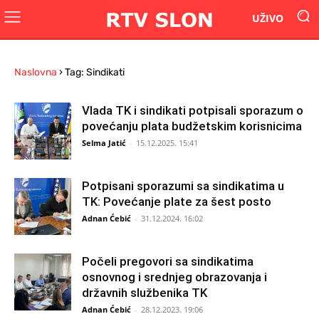
UŽIVO
Naslovna
›
Tag: Sindikati
Vlada TK i sindikati potpisali sporazum o
povećanju plata budžetskim korisnicima
Selma Jatić
-
15.12.2025. 15:41
Potpisani sporazumi sa sindikatima u
TK: Povećanje plate za šest posto
Adnan Ćebić
-
31.12.2024. 16:02
Počeli pregovori sa sindikatima
osnovnog i srednjeg obrazovanja i
državnih službenika TK
Adnan Ćebić
-
28.12.2023. 19:06