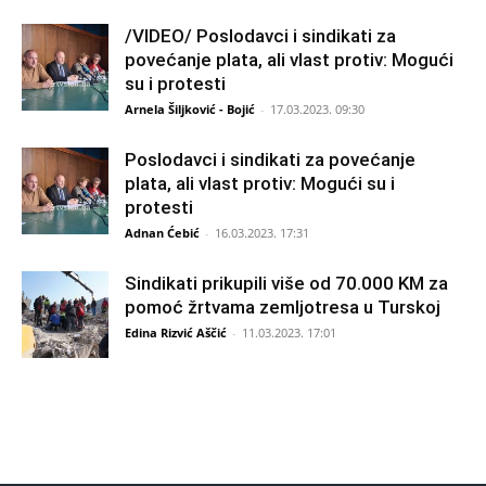
/VIDEO/ Poslodavci i sindikati za
povećanje plata, ali vlast protiv: Mogući
su i protesti
Arnela Šiljković - Bojić
-
17.03.2023. 09:30
Poslodavci i sindikati za povećanje
plata, ali vlast protiv: Mogući su i
protesti
Adnan Ćebić
-
16.03.2023. 17:31
Sindikati prikupili više od 70.000 KM za
pomoć žrtvama zemljotresa u Turskoj
Edina Rizvić Aščić
-
11.03.2023. 17:01