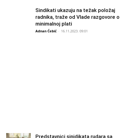
Sindikati ukazuju na težak položaj
radnika, traže od Vlade razgovore o
minimalnoj plati
Adnan Ćebić
-
16.11.2023. 09:01
Predstavnici sinidikata rudara sa