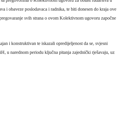
ne sa pregovorima o Kolektivnom ugovoru za oblast rudarstva u
prava i obaveze poslodavaca i radnika, te biti donesen do kraja ove
a pregovaranje svih strana o ovom Kolektivnom ugovoru započne
ajan i konstruktivan te iskazali opredijeljenost da se, svjesni
BiH, u narednom periodu ključna pitanja zajednički rješavaju, uz