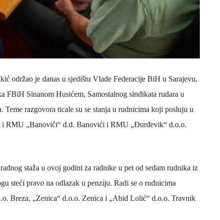
Lakić održao je danas u sjedištu Vlade Federacije BiH u Sarajevu,
nika FBiH Sinanom Husićem, Samostalnog sindikata rudara u
 Teme razgovora ticale su se stanja u rudnicima koji posluju u
ao i RMU „Banovići“
d.d. Banovići i RMU „Đurđevik“ d.o.o.
radnog staža u ovoj godini za radnike u pet od sedam rudnika iz
gu steći pravo na odlazak u penziju. Radi se o rudnicima
.o. Breza, „Zenica“ d.o.o. Zenica i „Abid Lolić“ d.o.o. Travnik