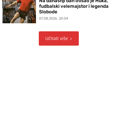
Na današnji dan otišao je Huka,
fudbalski velemajstor i legenda
Slobode
07.08.2026. 20:04
Učitati više