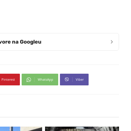
›
zvore na Googleu
Pinterest
WhatsApp
Viber