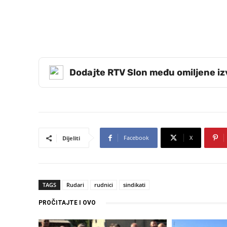
Dodajte RTV Slon među omiljene i
Facebook
X
Dijeliti
TAGS
Rudari
rudnici
sindikati
PROČITAJTE I OVO