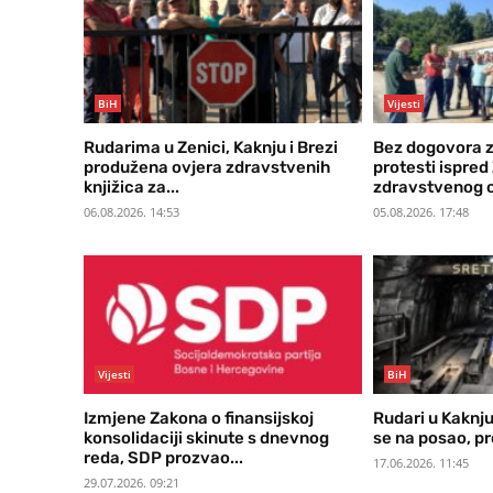
BiH
Vijesti
Rudarima u Zenici, Kaknju i Brezi
Bez dogovora z
produžena ovjera zdravstvenih
protesti ispre
knjižica za...
zdravstvenog o
06.08.2026. 14:53
05.08.2026. 17:48
Vijesti
BiH
Izmjene Zakona o finansijskoj
Rudari u Kaknju 
konsolidaciji skinute s dnevnog
se na posao, pro
reda, SDP prozvao...
17.06.2026. 11:45
29.07.2026. 09:21