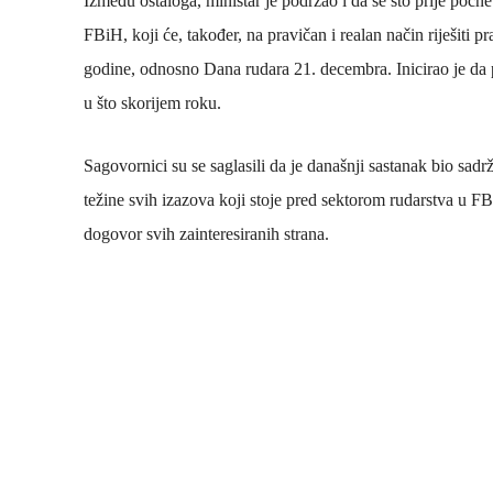
Između ostaloga, ministar je podržao i da se što prije poč
FBiH, koji će, također, na pravičan i realan način riješiti 
godine, odnosno Dana rudara 21. decembra. Inicirao je d
u što skorijem roku.
Sagovornici su se saglasili da je današnji sastanak bio sadrž
težine svih izazova koji stoje pred sektorom rudarstva u F
dogovor svih zainteresiranih strana.