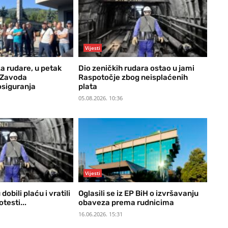
Vijesti
a rudare, u petak
Dio zeničkih rudara ostao u jami
d Zavoda
Raspotočje zbog neisplaćenih
siguranja
plata
05.08.2026. 10:36
Vijesti
dobili plaću i vratili
Oglasili se iz EP BiH o izvršavanju
testi...
obaveza prema rudnicima
16.06.2026. 15:31