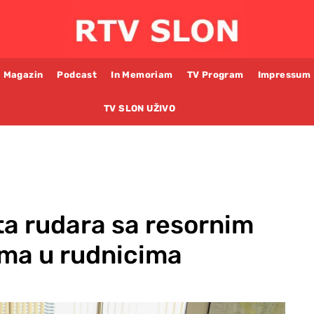
Magazin
Podcast
In Memoriam
TV Program
Impressum
TV SLON UŽIVO
ta rudara sa resornim
ma u rudnicima