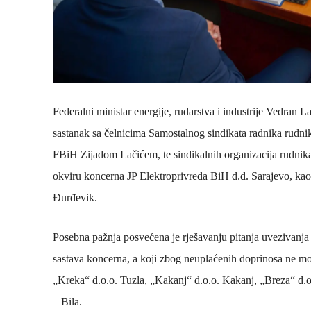
Federalni ministar energije, rudarstva i industrije Vedran 
sastanak sa čelnicima Samostalnog sindikata radnika rud
FBiH Zijadom Lačićem, te sindikalnih organizacija rudnika.
okviru koncerna JP Elektroprivreda BiH d.d. Sarajevo, k
Đurđevik.
Posebna pažnja posvećena je rješavanju pitanja uvezivanja 
sastava koncerna, a koji zbog neuplaćenih doprinosa ne mo
„Kreka“ d.o.o. Tuzla, „Kakanj“ d.o.o. Kakanj, „Breza“ d.o
– Bila.