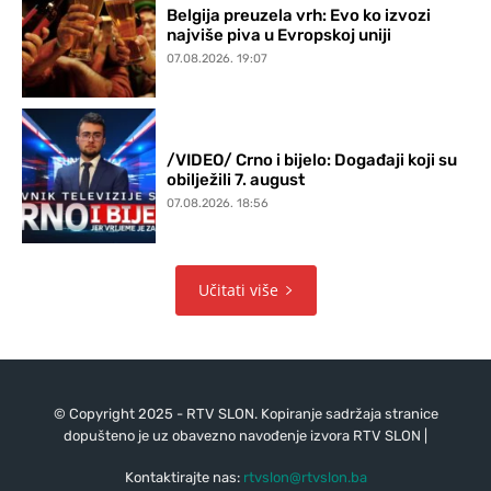
Belgija preuzela vrh: Evo ko izvozi
najviše piva u Evropskoj uniji
07.08.2026. 19:07
/VIDEO/ Crno i bijelo: Događaji koji su
obilježili 7. august
07.08.2026. 18:56
Učitati više
© Copyright 2025 - RTV SLON. Kopiranje sadržaja stranice
dopušteno je uz obavezno navođenje izvora RTV SLON |
Kontaktirajte nas:
rtvslon@rtvslon.ba