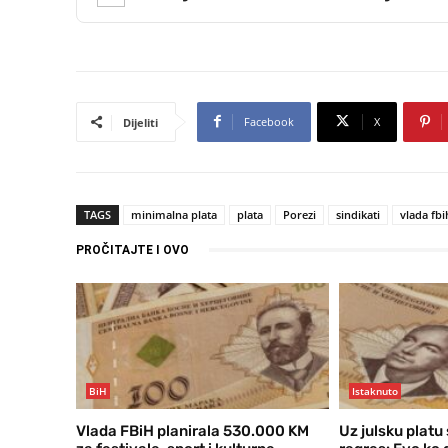
Facebook
X
Dijeliti
TAGS
minimalna plata
plata
Porezi
sindikati
vlada fbi
PROČITAJTE I OVO
BiH
Istaknuto
Vlada FBiH planirala 530.000 KM
Uz julsku platu 