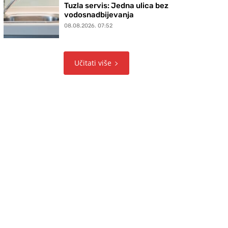
Tuzla servis: Jedna ulica bez
vodosnadbijevanja
08.08.2026. 07:52
Učitati više