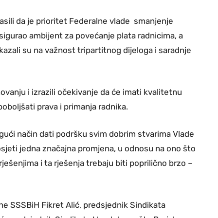
lasili da je prioritet Federalne vlade smanjenje
sigurao ambijent za povećanje plata radnicima, a
azali su na važnost tripartitnog dijeloga i saradnje
ovanju i izrazili očekivanje da će imati kvalitetnu
poboljšati prava i primanja radnika.
mogući način dati podršku svim dobrim stvarima Vlade
osjeti jedna značajna promjena, u odnosu na ono što
ešenjima i ta rješenja trebaju biti poprilično brzo –
ne SSSBiH Fikret Alić, predsjednik Sindikata