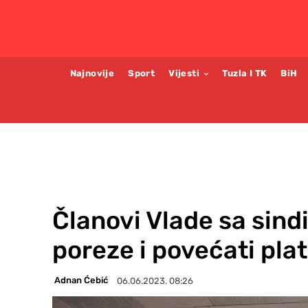
Najnovije
Sport
Vijesti
Tuzla I TK
BiH
Članovi Vlade sa sind
poreze i povećati pla
Adnan Ćebić
06.06.2023. 08:26