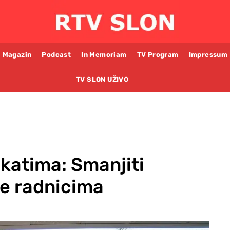
Magazin
Podcast
In Memoriam
TV Program
Impressum
TV SLON UŽIVO
ikatima: Smanjiti
te radnicima