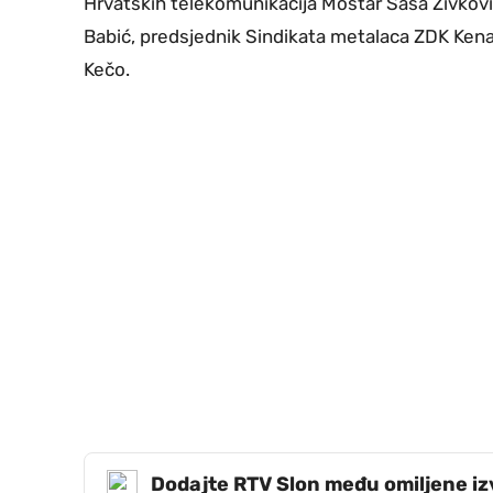
Hrvatskih telekomunikacija Mostar Saša Živkovi
Babić, predsjednik Sindikata metalaca ZDK Ken
Kečo.
Dodajte RTV Slon među omiljene i