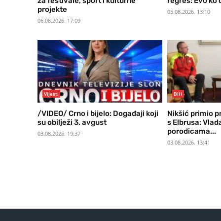
za festivale, sport i kulturne
regres: Evo ko 
projekte
05.08.2026. 13:10
06.08.2026. 17:09
Vijesti
BiH
/VIDEO/ Crno i bijelo: Događaji koji
Nikšić primio p
su obilježi 3. avgust
s Elbrusa: Vla
porodicama...
03.08.2026. 19:37
03.08.2026. 13:41