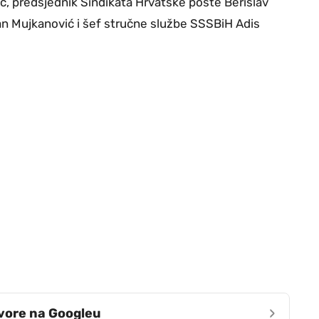
ć, predsjednik Sindikata Hrvatske pošte Berislav
an Mujkanović i šef stručne službe SSSBiH Adis
›
zvore na Googleu