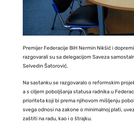
Premijer Federacije BiH Nermin Nikšić i dopremijer
razgovarali su sa delegacijom Saveza samostalni
Selvedin Šatorović.
Na sastanku se razgovaralo o reformskim projek
a s ciljem poboljšanja statusa radnika u Federaci
prioriteta koji bi prema njihovom mišljenju pobolj
svega odnosi na zakone o minimalnoj plati, uvez
zaštiti na radu, kao i o štrajku.