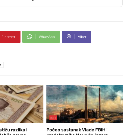
Pinterest
WhatsApp
Viber
h
BiH
stižu razlika i
Počeo sastanak Vlade FBiH i