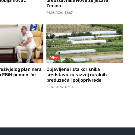
dobija novac
predstavnika Nove željezare
Zenica
04.08.2026. 13:07
Vijesti
reživjelog planinara
Objavljena lista korisnika
da FBiH pomoći će
sredstava za razvoj ruralnih
preduzeća i poljoprivrede
31.07.2026. 16:19