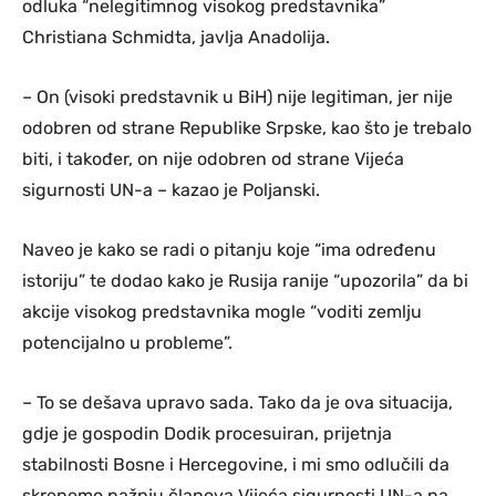
odluka “nelegitimnog visokog predstavnika”
Christiana Schmidta, javlja Anadolija.
– On (visoki predstavnik u BiH) nije legitiman, jer nije
odobren od strane Republike Srpske, kao što je trebalo
biti, i također, on nije odobren od strane Vijeća
sigurnosti UN-a – kazao je Poljanski.
Naveo je kako se radi o pitanju koje “ima određenu
istoriju” te dodao kako je Rusija ranije “upozorila” da bi
akcije visokog predstavnika mogle “voditi zemlju
potencijalno u probleme”.
– To se dešava upravo sada. Tako da je ova situacija,
gdje je gospodin Dodik procesuiran, prijetnja
stabilnosti Bosne i Hercegovine, i mi smo odlučili da
skrenemo pažnju članova Vijeća sigurnosti UN-a na