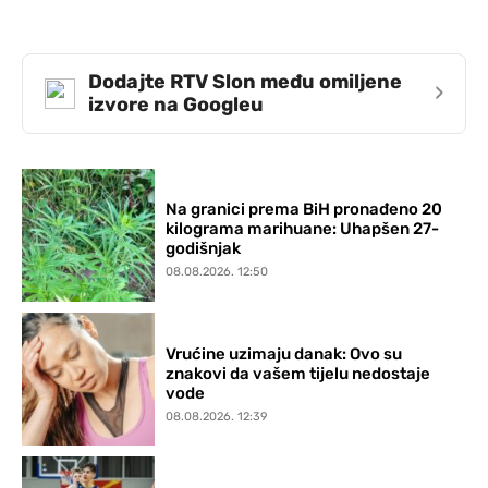
Dodajte RTV Slon među omiljene
›
izvore na Googleu
Na granici prema BiH pronađeno 20
kilograma marihuane: Uhapšen 27-
godišnjak
08.08.2026. 12:50
Vrućine uzimaju danak: Ovo su
znakovi da vašem tijelu nedostaje
vode
08.08.2026. 12:39