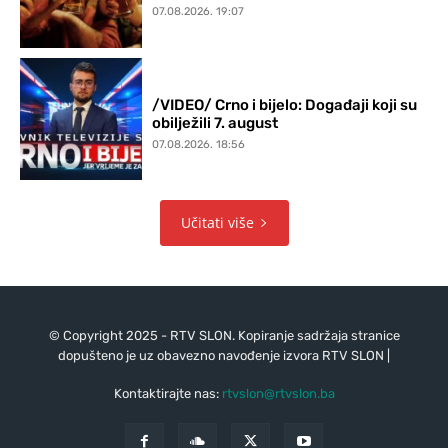
07.08.2026. 19:07
/VIDEO/ Crno i bijelo: Događaji koji su
obilježili 7. august
07.08.2026. 18:56
Učitati više
© Copyright 2025 - RTV SLON. Kopiranje sadržaja stranice
dopušteno je uz obavezno navođenje izvora RTV SLON |
Kontaktirajte nas:
rtvslon@rtvslon.ba