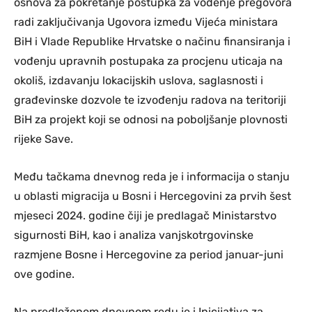
osnova za pokretanje postupka za vođenje pregovora
radi zaključivanja Ugovora između Vijeća ministara
BiH i Vlade Republike Hrvatske o načinu finansiranja i
vođenju upravnih postupaka za procjenu uticaja na
okoliš, izdavanju lokacijskih uslova, saglasnosti i
građevinske dozvole te izvođenju radova na teritoriji
BiH za projekt koji se odnosi na poboljšanje plovnosti
rijeke Save.
Među tačkama dnevnog reda je i informacija o stanju
u oblasti migracija u Bosni i Hercegovini za prvih šest
mjeseci 2024. godine čiji je predlagač Ministarstvo
sigurnosti BiH, kao i analiza vanjskotrgovinske
razmjene Bosne i Hercegovine za period januar-juni
ove godine.
Na predloženom dnevnom redu je i Inicijativa za