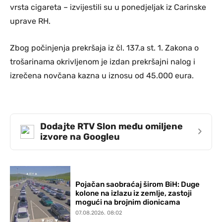
vrsta cigareta – izvijestili su u ponedjeljak iz Carinske
uprave RH.
Zbog počinjenja prekršaja iz čl. 137.a st. 1. Zakona o
trošarinama okrivljenom je izdan prekršajni nalog i
izrečena novčana kazna u iznosu od 45.000 eura.
Dodajte RTV Slon među omiljene
›
izvore na Googleu
Pojačan saobraćaj širom BiH: Duge
kolone na izlazu iz zemlje, zastoji
mogući na brojnim dionicama
07.08.2026. 08:02