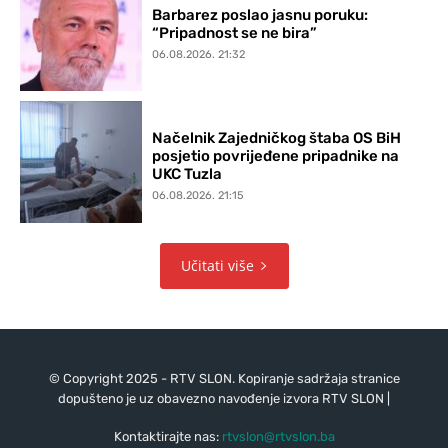
Barbarez poslao jasnu poruku:
“Pripadnost se ne bira”
06.08.2026. 21:32
Načelnik Zajedničkog štaba OS BiH
posjetio povrijeđene pripadnike na
UKC Tuzla
06.08.2026. 21:15
Učitati više
© Copyright 2025 - RTV SLON. Kopiranje sadržaja stranice
dopušteno je uz obavezno navođenje izvora RTV SLON |
Kontaktirajte nas:
rtvslon@rtvslon.ba