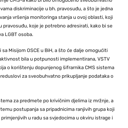
ištenje CMS-a kako bi bilo omogućeno sveobuhvatno
vama diskriminacije u bh. pravosuđu, a što je jedna
vanja vršenja monitoringa stanja u ovoj oblasti, koji
pravosuđu, koje je potrebno adresirati, kako bi se
ava LGBT osoba.
 sa Misijom OSCE u BiH, a što će dalje omogućiti
aktivnost bila u potpunosti implementirana, VSTV
cija o korištenju dopunjenog šifrarnika CMS sistema
 preduslovi za sveobuhvatno prikupljanje podataka o
ema za predmete po krivičnim djelima iz mržnje, a
a temu postupanja sa pripadnicima ranjivih grupa koji
 primjenjivih u radu sa svjedocima u okviru istrage i