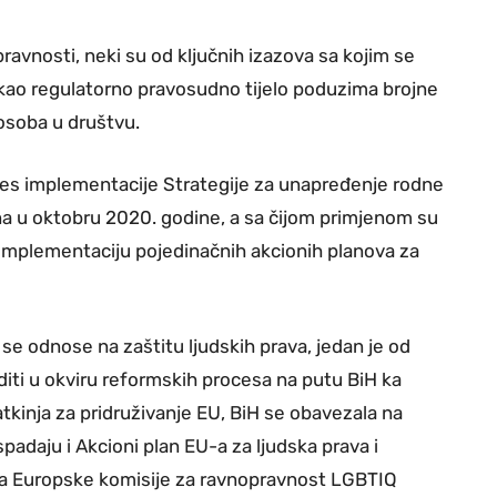
pravnosti, neki su od ključnih izazova sa kojim se
ao regulatorno pravosudno tijelo poduzima brojne
 osoba u društvu.
oces implementacije Strategije za unapređenje rodne
na u oktobru 2020. godine, a sa čijom primjenom su
 implementaciju pojedinačnih akcionih planova za
se odnose na zaštitu ljudskih prava, jedan je od
iti u okviru reformskih procesa na putu BiH ka
atkinja za pridruživanje EU, BiH se obavezala na
padaju i Akcioni plan EU-a za ljudska prava i
ija Europske komisije za ravnopravnost LGBTIQ