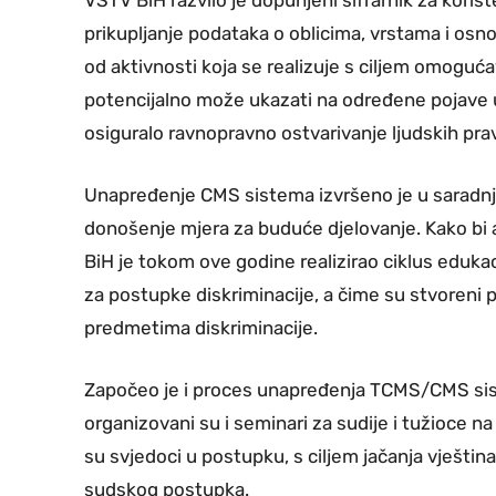
VSTV BiH razvilo je dopunjeni šifrarnik za kor
prikupljanje podataka o oblicima, vrstama i osno
od aktivnosti koja se realizuje s ciljem omoguća
potencijalno može ukazati na određene pojave u 
osiguralo ravnopravno ostvarivanje ljudskih pr
Unapređenje CMS sistema izvršeno je u saradnji
donošenje mjera za buduće djelovanje. Kako bi 
BiH je tokom ove godine realizirao ciklus eduka
za postupke diskriminacije, a čime su stvoreni
predmetima diskriminacije.
Započeo je i proces unapređenja TCMS/CMS sist
organizovani su i seminari za sudije i tužioce n
su svjedoci u postupku, s ciljem jačanja vještina
sudskog postupka.