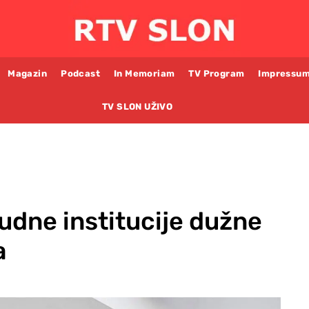
Magazin
Podcast
In Memoriam
TV Program
Impressu
TV SLON UŽIVO
udne institucije dužne
a