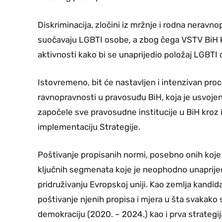
Diskriminacija, zločini iz mržnje i rodna neravno
suočavaju LGBTI osobe, a zbog čega VSTV BiH k
aktivnosti kako bi se unaprijedio položaj LGBTI
Istovremeno, bit će nastavljen i intenzivan pr
ravnopravnosti u pravosuđu BiH, koja je usvoje
započele sve pravosudne institucije u BiH kroz
implementaciju Strategije.
Poštivanje propisanih normi, posebno onih koje 
ključnih segmenata koje je neophodno unaprijed
pridruživanju Evropskoj uniji. Kao zemlja kandid
poštivanje njenih propisa i mjera u šta svakako s
demokraciju (2020. – 2024.) kao i prva strateg