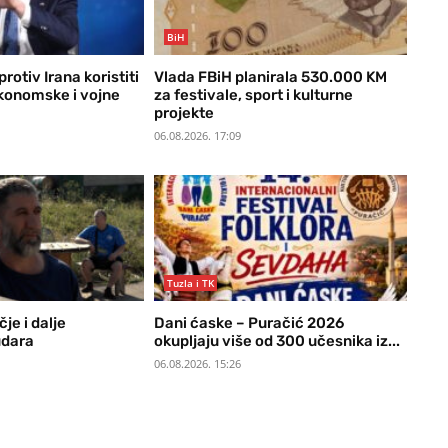
BiH
rotiv Irana koristiti
Vlada FBiH planirala 530.000 KM
konomske i vojne
za festivale, sport i kulturne
projekte
06.08.2026. 17:09
Tuzla i TK
je i dalje
Dani ćaske – Puračić 2026
udara
okupljaju više od 300 učesnika iz...
06.08.2026. 15:26