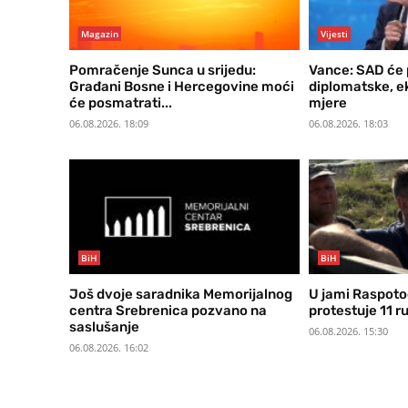
Magazin
Vijesti
Pomračenje Sunca u srijedu:
Vance: SAD će p
Građani Bosne i Hercegovine moći
diplomatske, e
će posmatrati...
mjere
06.08.2026. 18:09
06.08.2026. 18:03
BiH
BiH
Još dvoje saradnika Memorijalnog
U jami Raspotoč
centra Srebrenica pozvano na
protestuje 11 r
saslušanje
06.08.2026. 15:30
06.08.2026. 16:02