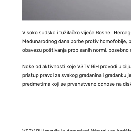
Visoko sudsko i tužilačko vijeće Bosne i Herce
Međunarodnog dana borbe protiv homofobije, bifo
obavezu poštivanja propisanih normi, posebno o
Neke od aktivnosti koje VSTV BiH provodi u cilj
pristup pravdi za svakog građanina i građanku 
predmetima koji se prvenstveno odnose na diskri