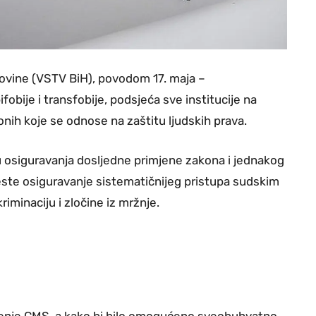
govine (VSTV BiH), povodom 17. maja –
bije i transfobije, podsjeća sve institucije na
nih koje se odnose na zaštitu ljudskih prava.
u osiguravanja dosljedne primjene zakona i jednakog
jeste osiguravanje sistematičnijeg pristupa sudskim
minaciju i zločine iz mržnje.