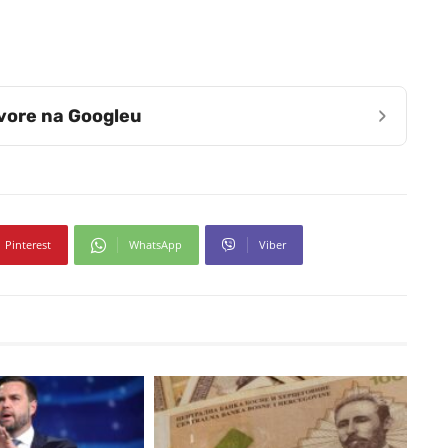
›
zvore na Googleu
Pinterest
WhatsApp
Viber