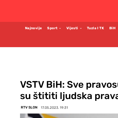
Najnovije
Sport
Vijesti
Tuzla I TK
BiH
VSTV BiH: Sve pravos
su štititi ljudska prav
RTV SLON
17.05.2023. 19:31