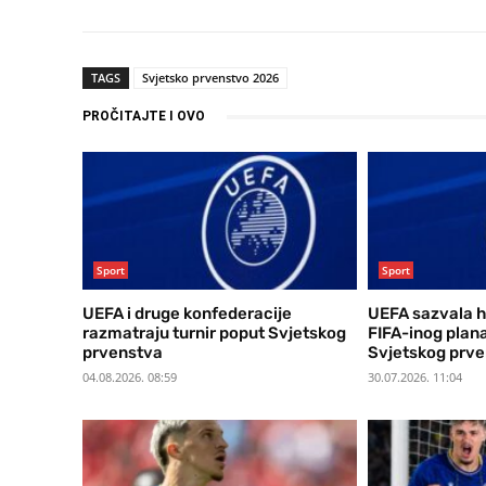
TAGS
Svjetsko prvenstvo 2026
PROČITAJTE I OVO
Sport
Sport
UEFA i druge konfederacije
UEFA sazvala h
razmatraju turnir poput Svjetskog
FIFA-inog plan
prvenstva
Svjetskog prv
04.08.2026. 08:59
30.07.2026. 11:04