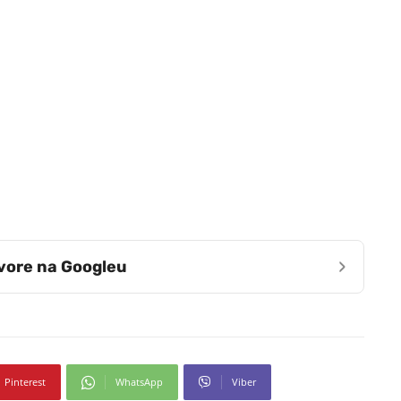
›
zvore na Googleu
Pinterest
WhatsApp
Viber