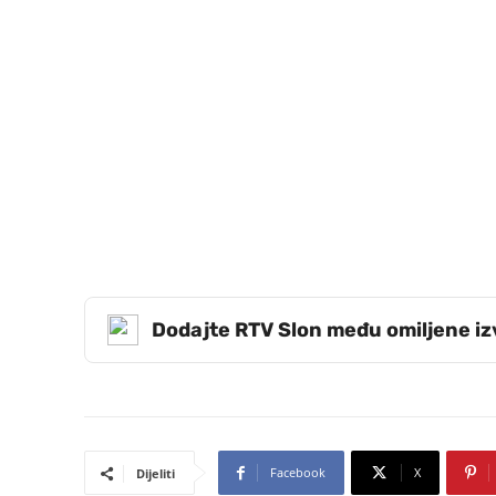
Dodajte RTV Slon među omiljene i
Facebook
X
Dijeliti