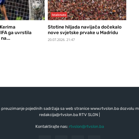
Istaknuto
 Kerima
Stotine hiljada navijača dočekalo
IFA ga uvrstila
nove svjetske prvake u Madridu
na...
20.07.2026. 21:47
preuzimanje pojedinih sadržaja sa web stranice www.rtvslon.ba dozvolu mo
redakcija@rtvslon.ba
RTV SLON |
Kontaktirajte nas:
rtvslon@rtvslon.ba