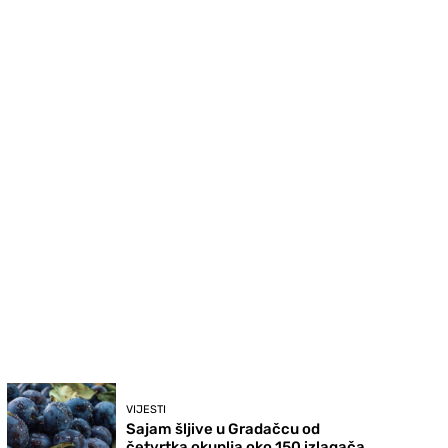
VIJESTI
Sajam šljive u Gradačcu od
četvrtka okuplja oko 150 izlagača