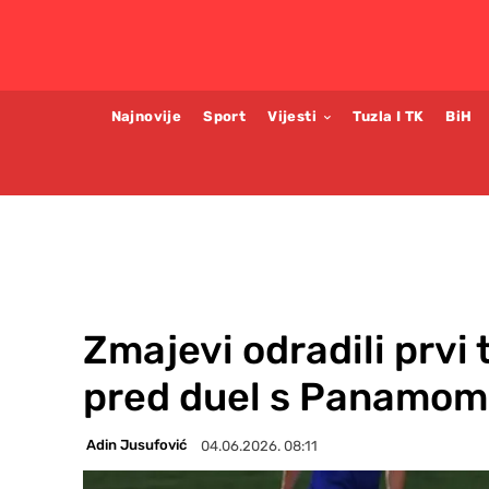
Najnovije
Sport
Vijesti
Tuzla I TK
BiH
Zmajevi odradili prvi 
pred duel s Panamom
Adin Jusufović
04.06.2026. 08:11