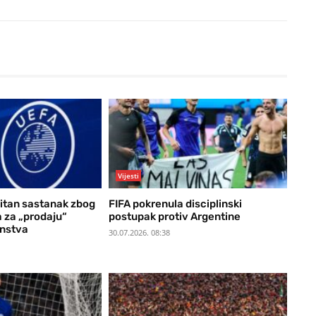
Vijesti
itan sastanak zbog
FIFA pokrenula disciplinski
a za „prodaju“
postupak protiv Argentine
enstva
30.07.2026. 08:38