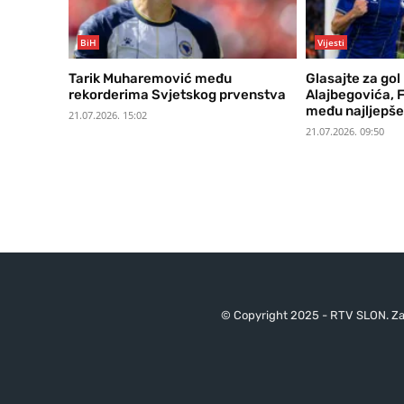
BiH
Vijesti
Tarik Muharemović među
Glasajte za gol
rekorderima Svjetskog prvenstva
Alajbegovića, F
među najljepše 
21.07.2026. 15:02
21.07.2026. 09:50
© Copyright 2025 - RTV SLON. Za 