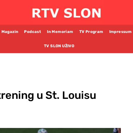
Magazin
Podcast
In Memoriam
TV Program
Impressum
TV SLON UŽIVO
trening u St. Louisu