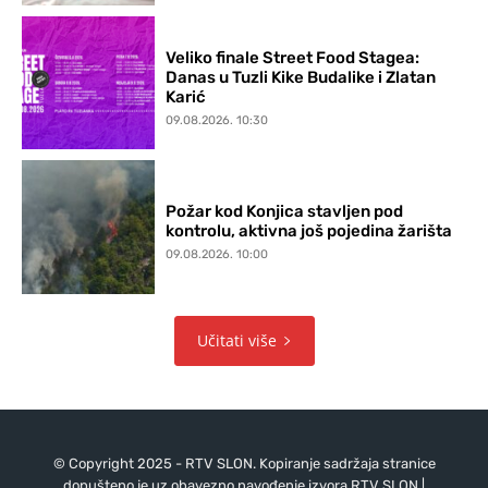
Veliko finale Street Food Stagea:
Danas u Tuzli Kike Budalike i Zlatan
Karić
09.08.2026. 10:30
Požar kod Konjica stavljen pod
kontrolu, aktivna još pojedina žarišta
09.08.2026. 10:00
Učitati više
© Copyright 2025 - RTV SLON. Kopiranje sadržaja stranice
dopušteno je uz obavezno navođenje izvora RTV SLON |