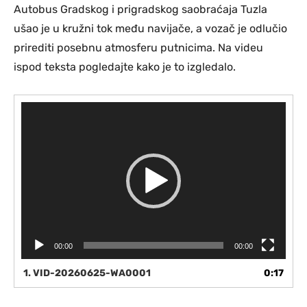
Autobus Gradskog i prigradskog saobraćaja Tuzla
ušao je u kružni tok među navijače, a vozač je odlučio
prirediti posebnu atmosferu putnicima. Na videu
ispod teksta pogledajte kako je to izgledalo.
V
i
d
e
o
P
l
a
y
e
00:00
00:00
r
1.
VID-20260625-WA0001
0:17