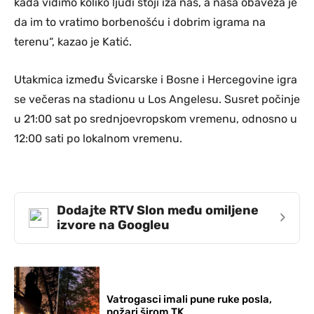
kada vidimo koliko ljudi stoji iza nas, a naša obaveza je
da im to vratimo borbenošću i dobrim igrama na
terenu“, kazao je Katić.
Utakmica između Švicarske i Bosne i Hercegovine igra
se večeras na stadionu u Los Angelesu. Susret počinje
u 21:00 sat po srednjoevropskom vremenu, odnosno u
12:00 sati po lokalnom vremenu.
Dodajte RTV Slon među omiljene
›
izvore na Googleu
Vatrogasci imali pune ruke posla,
požari širom TK