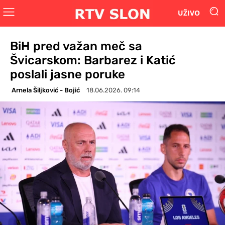
UŽIVO
BiH pred važan meč sa
Švicarskom: Barbarez i Katić
poslali jasne poruke
Arnela Šiljković - Bojić
18.06.2026. 09:14