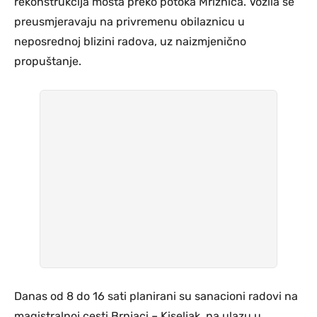
rekonstrukcija mosta preko potoka Mrižnica. Vozila se
preusmjeravaju na privremenu obilaznicu u
neposrednoj blizini radova, uz naizmjenično
propuštanje.
Danas od 8 do 16 sati planirani su sanacioni radovi na
magistralnoj cesti Brnjaci – Kiseljak, na ulazu u