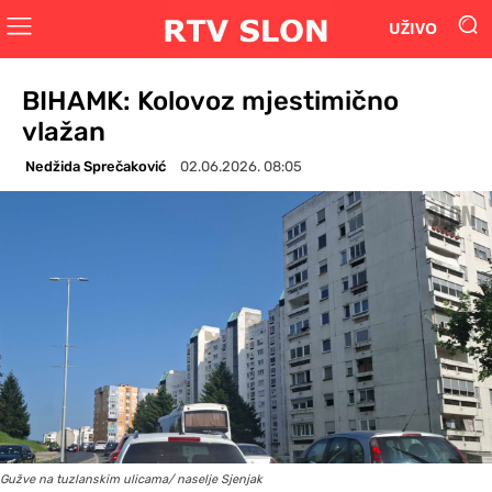
UŽIVO
BIHAMK: Kolovoz mjestimično
vlažan
Nedžida Sprečaković
02.06.2026. 08:05
Gužve na tuzlanskim ulicama/ naselje Sjenjak