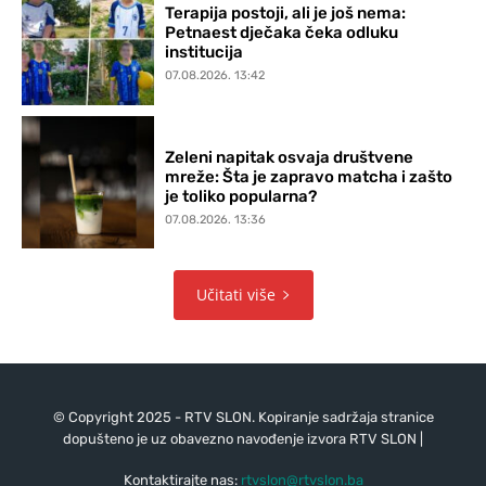
Terapija postoji, ali je još nema:
Petnaest dječaka čeka odluku
institucija
07.08.2026. 13:42
Zeleni napitak osvaja društvene
mreže: Šta je zapravo matcha i zašto
je toliko popularna?
07.08.2026. 13:36
Učitati više
© Copyright 2025 - RTV SLON. Kopiranje sadržaja stranice
dopušteno je uz obavezno navođenje izvora RTV SLON |
Kontaktirajte nas:
rtvslon@rtvslon.ba