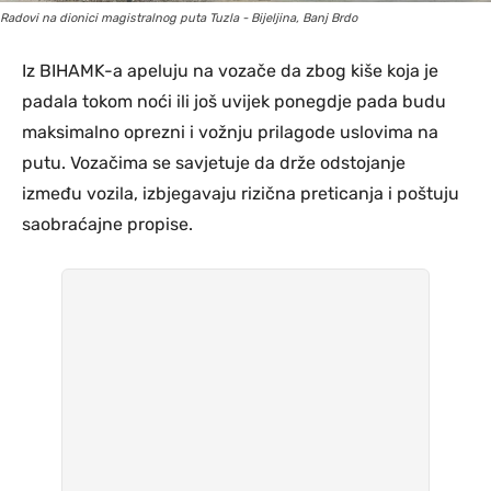
Radovi na dionici magistralnog puta Tuzla - Bijeljina, Banj Brdo
Iz BIHAMK-a apeluju na vozače da zbog kiše koja je
padala tokom noći ili još uvijek ponegdje pada budu
maksimalno oprezni i vožnju prilagode uslovima na
putu. Vozačima se savjetuje da drže odstojanje
između vozila, izbjegavaju rizična preticanja i poštuju
saobraćajne propise.