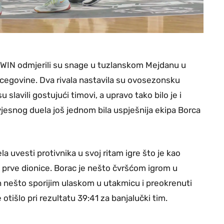
WWIN odmjerili su snage u tuzlanskom Mejdanu u
rcegovine. Dva rivala nastavila su ovosezonsku
slavili gostujući timovi, a upravo tako bilo je i
jesnog duela još jednom bila uspješnija ekipa Borca
a uvesti protivnika u svoj ritam igre što je kao
 prve dionice. Borac je nešto čvršćom igrom u
en nešto sporijim ulaskom u utakmicu i preokrenuti
 otišlo pri rezultatu 39:41 za banjalučki tim.