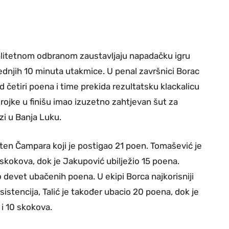
valitetnom odbranom zaustavljaju napadačku igru
jednjih 10 minuta utakmice. U penal završnici Borac
d četiri poena i time prekida rezultatsku klackalicu
ojke u finišu imao izuzetno zahtjevan šut za
zi u Banja Luku.
iten Čampara koji je postigao 21 poen. Tomašević je
skokova, dok je Jakupović ubilježio 15 poena.
o devet ubačenih poena. U ekipi Borca najkorisniji
sistencija, Talić je također ubacio 20 poena, dok je
i 10 skokova.