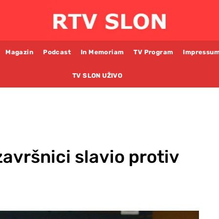
Magazin
Podcast
In Memoriam
TV Program
Impressu
TV SLON UŽIVO
avršnici slavio protiv