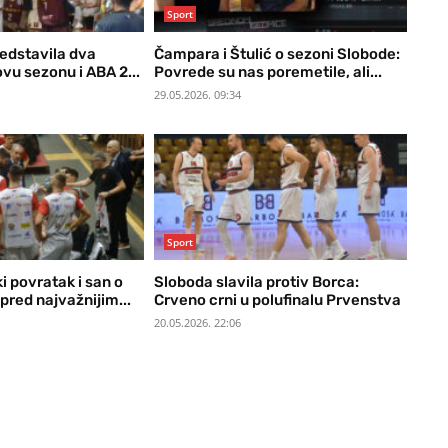
Sport
edstavila dva
Čampara i Štulić o sezoni Slobode:
vu sezonu i ABA 2...
Povrede su nas poremetile, ali...
29.05.2026. 09:34
Sport
ki povratak i san o
Sloboda slavila protiv Borca:
 pred najvažnijim...
Crveno crni u polufinalu Prvenstva
20.05.2026. 22:06