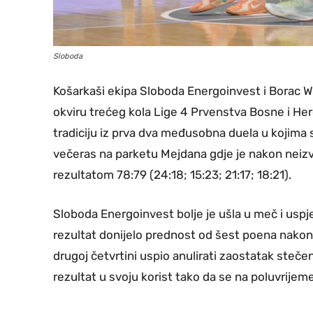
Sloboda
Košarkaši ekipa Sloboda Energoinvest i Borac 
okviru trećeg kola Lige 4 Prvenstva Bosne i He
tradiciju iz prva dva međusobna duela u kojima su 
večeras na parketu Mejdana gdje je nakon neizv
rezultatom 78:79 (24:18; 15:23; 21:17; 18:21).
Sloboda Energoinvest bolje je ušla u meč i uspjel
rezultat donijelo prednost od šest poena nakon
drugoj četvrtini uspio anulirati zaostatak steč
rezultat u svoju korist tako da se na poluvrijeme