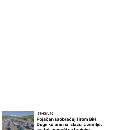
ISTAKNUTO
Pojačan saobraćaj širom BiH:
Duge kolone na izlazu iz zemlje,
zastoji mogući na brojnim