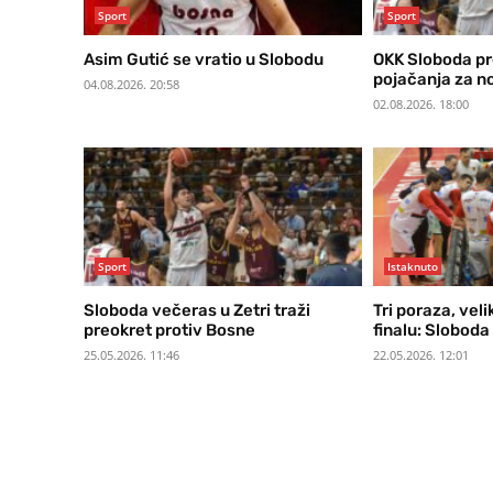
Sport
Sport
Asim Gutić se vratio u Slobodu
OKK Sloboda pr
pojačanja za no
04.08.2026. 20:58
02.08.2026. 18:00
Sport
Istaknuto
Sloboda večeras u Zetri traži
Tri poraza, veli
preokret protiv Bosne
finalu: Sloboda
25.05.2026. 11:46
22.05.2026. 12:01