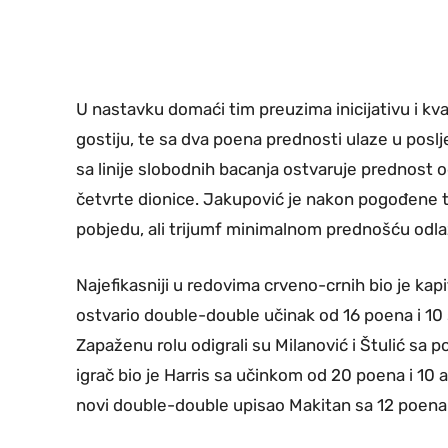
U nastavku domaći tim preuzima inicijativu i k
gostiju, te sa dva poena prednosti ulaze u posl
sa linije slobodnih bacanja ostvaruje prednost o
četvrte dionice. Jakupović je nakon pogođene tr
pobjedu, ali trijumf minimalnom prednošću odla
Najefikasniji u redovima crveno-crnih bio je kap
ostvario double-double učinak od 16 poena i 10 
Zapaženu rolu odigrali su Milanović i Štulić sa p
igrač bio je Harris sa učinkom od 20 poena i 10 a
novi double-double upisao Makitan sa 12 poena 