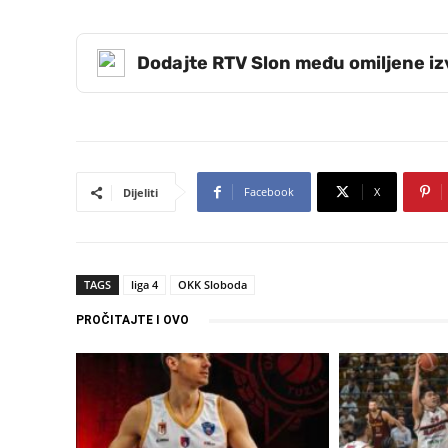
Dodajte RTV Slon među omiljene i
Facebook
X
Dijeliti
TAGS
liga 4
OKK Sloboda
PROČITAJTE I OVO