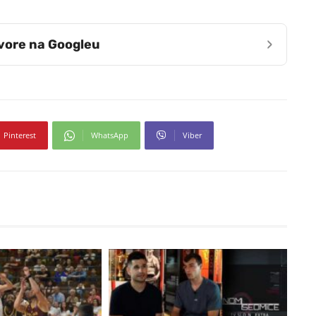
›
zvore na Googleu
Pinterest
WhatsApp
Viber