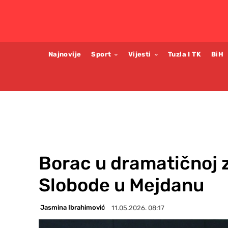
Najnovije
Sport
Vijesti
Tuzla I TK
BiH
Borac u dramatičnoj z
Slobode u Mejdanu
Jasmina Ibrahimović
11.05.2026. 08:17