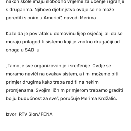
nakon škole imaju slobodno vrijeme za učenje i igranje
s drugarima. Njihovo djetinjstvo ovdje se ne može
porediti s onim u Americi“, navodi Merima.
Kaže da je povratak u domovinu lijep osjećaj, ali da se
moraju prilagoditi sistemu koji je znatno drugačiji od
onoga u SAD-u.
„Tamo je sve organizovanije i sređenije. Ovdje se
moramo navići na ovakav sistem, a i mi možemo biti
primjer drugima kako treba raditi na nekim
promjenama. Svojim ličnim primjerom trebamo graditi
bolju budućnost za sve“, poručuje Merima Krdžalić.
Izvor: RTV Slon/FENA