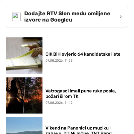
Dodajte RTV Slon među omiljene
›
izvore na Googleu
CIK BiH ovjerio 64 kandidatske liste
07.08.2026. 11:53
Vatrogasci imali pune ruke posla,
požari širom TK
07.08.2026. 11:42
Vikend na Panonici uz muziku i
zabavu: DJ MilloOne, TNT Band i