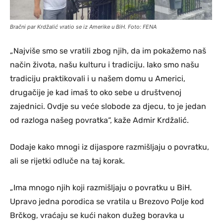
Bračni par Krdžalić vratio se iz Amerike u BiH. Foto: FENA
„Najviše smo se vratili zbog njih, da im pokažemo naš
način života, našu kulturu i tradiciju. Iako smo našu
tradiciju praktikovali i u našem domu u Americi,
drugačije je kad imaš to oko sebe u društvenoj
zajednici. Ovdje su veće slobode za djecu, to je jedan
od razloga našeg povratka“, kaže Admir Krdžalić.
Dodaje kako mnogi iz dijaspore razmišljaju o povratku,
ali se rijetki odluče na taj korak.
„Ima mnogo njih koji razmišljaju o povratku u BiH.
Upravo jedna porodica se vratila u Brezovo Polje kod
Brčkog, vraćaju se kući nakon dužeg boravka u