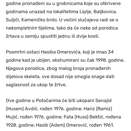
godine pronađeni su u grobnicama koje su otkrivene
godinama unazad na lokalitetima Liplje, Baljkovica,
Suljići, Kameničko brdo. U većini slučajeva radi se o
nekompletnim tijelima, tako da će neke od porodica
žrtava u zemlju spustiti jednu ili dvije kosti.
Posmrtni ostaci Hasiba Omerovića, koji je imao 34
godine kad je ubijen, ekshumirani su čak 1998. godine.
Njegova porodica, zbog malog broja pronađenih
dijelova skeleta, sve dosad nije smogla snage dati
saglasnost za ukop te žrtve.
Ove godine u Potočarima će biti ukopani Senajid
(Husein) Avdić, rođen 1976. godine; Hariz (Ramiz)
Mujić, rođen 1976. godine; Fata (Huso) Bektić, rođena
1928. godine; Hasib (Adem) Omerović, rođen 1961.