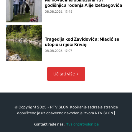
Na Kovačima obilježena 101.
godišnjica rođenja Alije Izetbegovića
08.08.2026. 17:45
Tragedija kod Zavidovića: Mladić se
utopio u rijeci Krivaji
08.08.2026. 17:07
Učitati više
© Copyright 2025 - RTV SLON. Kopiranje sadržaja stranice
dopušteno je uz obavezno navođenje izvora RTV SLON |
Kontaktirajte nas:
rtvslon@rtvslon.ba