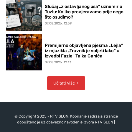
Slučaj „zlostavljanog psa“ uznemirio
Tuzlu: Koliko provjeravamo prije nego
što osudimo?
07.08.2026. 12:59
Premijerno objavljena pjesma „Lejla“
iz mjuzikla „Travnik je voljeti lako“ u
izvedbi Fazle i Taika Ganića
07.08.2026. 12:13
Učitati više
© Copyright 2025 - RTV SLON. Kopiranje sadržaja stranice
dopušteno je uz obavezno navođenje izvora RTV SLON |