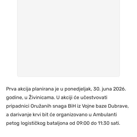
Prva akcija planirana je u ponedjeljak, 30. juna 2026.
godine, u Živinicama. U akciji će učestvovati
pripadnici Oružanih snaga BiH iz Vojne baze Dubrave,
a darivanje krvi bit će organizovano u Ambulanti
petog logističkog bataljona od 09:00 do 11:30 sati.