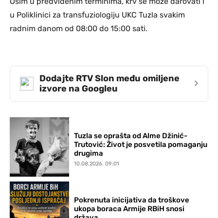
Osim u predviđenim terminima, krv se može darovati i
u Poliklinici za transfuziologiju UKC Tuzla svakim
radnim danom od 08:00 do 15:00 sati.
Dodajte RTV Slon među omiljene
›
izvore na Googleu
Tuzla se oprašta od Alme Džinić-
Trutović: Život je posvetila pomaganju
drugima
10.08.2026. 09:01
Pokrenuta inicijativa da troškove
ukopa boraca Armije RBiH snosi
država