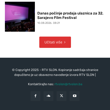
Danas počinje prodaja ulaznica za 32.
Sarajevo Film Festival
10.08.2026. 08:21
Učitati više
© Copyright 2025 - RTV SLON. Kopiranje sadržaja stranice
dopušteno je uz obavezno navođenje izvora RTV SLON |
Kontaktirajte nas:
rtvslon@rtvslon.ba