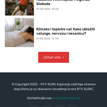
Slobode
07.08.2026. 20:04
Klimaks i toplotni val: Kako ublažiti
valunge, nervozu i nesanicu?
07.08.2026. 19:38
Učitati više
© Copyright 2025 - RTV SLON. Kopiranje sadržaja stranice
dopušteno je uz obavezno navođenje izvora RTV SLON |
Kontaktirajte nas:
rtvslon@rtvslon.ba