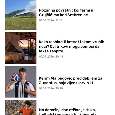
Požar na povratničkoj farmi u
Grujčićima kod Srebrenice
07.08.2026. 21:15
Kako rashladiti krevet tokom vrućih
noći? Ovi trikovi mogu pomoći da
lakše zaspite
07.08.2026. 20:48
Kerim Alajbegović pred debijem za
Juventus, najavljen u prvih 11
07.08.2026. 20:20
Na današnji dan otišao je Huka,
fudbalski velemajstor i legenda