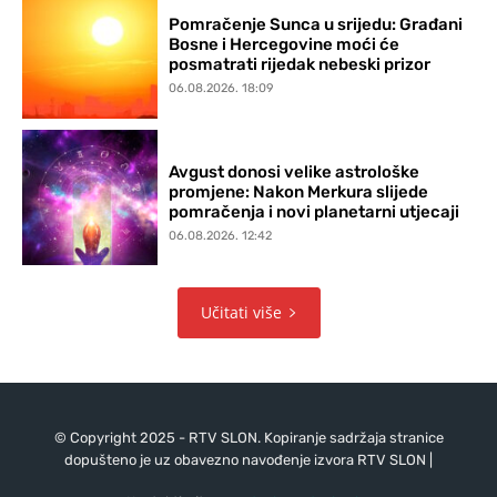
Pomračenje Sunca u srijedu: Građani
Bosne i Hercegovine moći će
posmatrati rijedak nebeski prizor
06.08.2026. 18:09
Avgust donosi velike astrološke
promjene: Nakon Merkura slijede
pomračenja i novi planetarni utjecaji
06.08.2026. 12:42
Učitati više
© Copyright 2025 - RTV SLON. Kopiranje sadržaja stranice
dopušteno je uz obavezno navođenje izvora RTV SLON |