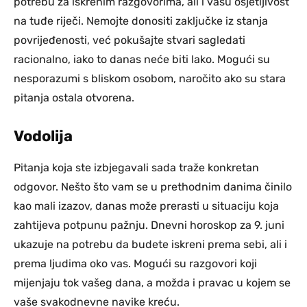
potrebu za iskrenim razgovorima, ali i vašu osjetljivost
na tuđe riječi. Nemojte donositi zaključke iz stanja
povrijeđenosti, već pokušajte stvari sagledati
racionalno, iako to danas neće biti lako. Mogući su
nesporazumi s bliskom osobom, naročito ako su stara
pitanja ostala otvorena.
Vodolija
Pitanja koja ste izbjegavali sada traže konkretan
odgovor. Nešto što vam se u prethodnim danima činilo
kao mali izazov, danas može prerasti u situaciju koja
zahtijeva potpunu pažnju. Dnevni horoskop za 9. juni
ukazuje na potrebu da budete iskreni prema sebi, ali i
prema ljudima oko vas. Mogući su razgovori koji
mijenjaju tok vašeg dana, a možda i pravac u kojem se
vaše svakodnevne navike kreću.