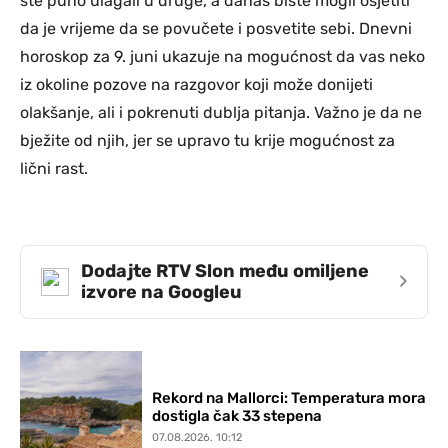
ste puno ulagali u druge, a danas biste mogli osjetiti
da je vrijeme da se povučete i posvetite sebi. Dnevni
horoskop za 9. juni ukazuje na mogućnost da vas neko
iz okoline pozove na razgovor koji može donijeti
olakšanje, ali i pokrenuti dublja pitanja. Važno je da ne
bježite od njih, jer se upravo tu krije mogućnost za
lični rast.
Dodajte RTV Slon među omiljene
›
izvore na Googleu
Rekord na Mallorci: Temperatura mora
dostigla čak 33 stepena
07.08.2026. 10:12