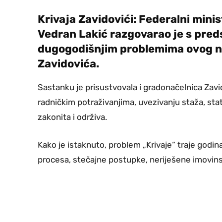
Krivaja Zavidovići: Federalni minis
Vedran Lakić razgovarao je s pred
dugogodišnjim problemima ovog ne
Zavidovića.
Sastanku je prisustvovala i gradonačelnica Zav
radničkim potraživanjima, uvezivanju staža, sta
zakonita i održiva.
Kako je istaknuto, problem „Krivaje“ traje godina
procesa, stečajne postupke, neriješene imovin