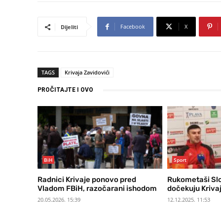
Facebook
X
Dijeliti
TAGS
Krivaja Zavidovići
PROČITAJTE I OVO
BiH
Sport
Radnici Krivaje ponovo pred
Rukometaši Slo
Vladom FBiH, razočarani ishodom
dočekuju Kriva
20.05.2026. 15:39
12.12.2025. 11:53