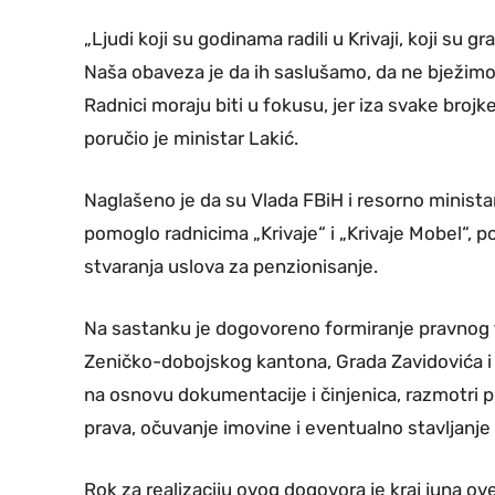
„Ljudi koji su godinama radili u Krivaji, koji su gr
Naša obaveza je da ih saslušamo, da ne bježimo 
Radnici moraju biti u fokusu, jer iza svake brojk
poručio je ministar Lakić.
Naglašeno je da su Vlada FBiH i resorno ministar
pomoglo radnicima „Krivaje“ i „Krivaje Mobel“, 
stvaranja uslova za penzionisanje.
Na sastanku je dogovoreno formiranje pravnog ti
Zeničko-dobojskog kantona, Grada Zavidovića i dr
na osnovu dokumentacije i činjenica, razmotri 
prava, očuvanje imovine i eventualno stavljanje
Rok za realizaciju ovog dogovora je kraj juna ov