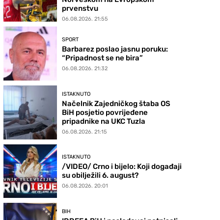
prvenstvu
06.08.2026. 21:55
SPORT
Barbarez poslao jasnu poruku:
“Pripadnost se ne bira”
06.08.2026. 21:32
ISTAKNUTO
Načelnik Zajedničkog štaba OS
BiH posjetio povrijeđene
pripadnike na UKC Tuzla
06.08.2026. 21:15
ISTAKNUTO
/VIDEO/ Crno i bijelo: Koji događaji
su obilježili 6. august?
06.08.2026. 20:01
BIH