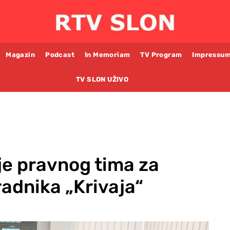
Magazin
Podcast
In Memoriam
TV Program
Impressu
TV SLON UŽIVO
e pravnog tima za
adnika „Krivaja“