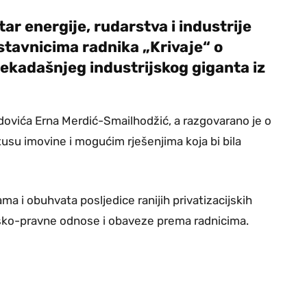
tar energije, rudarstva i industrije
stavnicima radnika „Krivaje“ o
kadašnjeg industrijskog giganta iz
idovića Erna Merdić-Smailhodžić, a razgovarano je o
tusu imovine i mogućim rješenjima koja bi bila
ma i obuhvata posljedice ranijih privatizacijskih
sko-pravne odnose i obaveze prema radnicima.