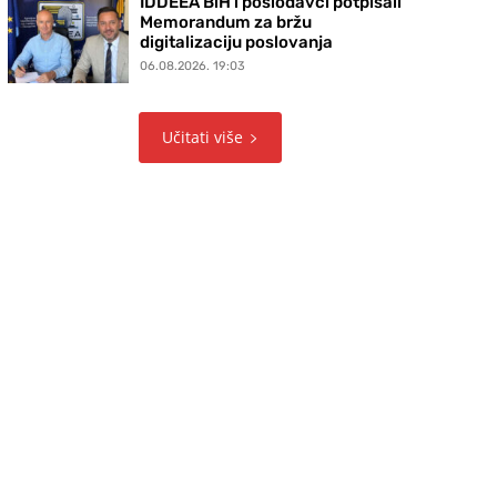
IDDEEA BiH i poslodavci potpisali
Memorandum za bržu
digitalizaciju poslovanja
06.08.2026. 19:03
Učitati više