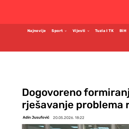
Najnovije
Sport
Vijesti
Tuzla I TK
BiH
Dogovoreno formiranj
rješavanje problema r
Adin Jusufović
20.05.2026. 18:22