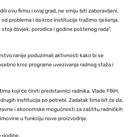
adili ovu firmu i ovaj grad, ne smiju biti zaboravljeni.
od problema i da kroz institucije tražimo rješenja.
e stoji čovjek, porodica i godine poštenog rada“,
stvo ranije poduzimali aktivnosti kako bi se
posebno kroz programe uvezivanja radnog staža i
ma koji će činiti predstavnici radnika, Vlade FBiH,
ugih institucija po potrebi. Zadatak tima bit će da,
pravne i ekonomske mogućnosti za zaštitu radničkih
 imovine u funkciju nove proizvodnje.
e godine.