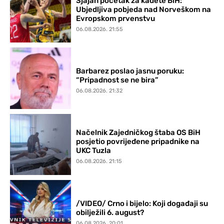
Sjajan početak za kadete BiH:
Ubjedljiva pobjeda nad Norveškom na
Evropskom prvenstvu
06.08.2026. 21:55
Barbarez poslao jasnu poruku:
“Pripadnost se ne bira”
06.08.2026. 21:32
Načelnik Zajedničkog štaba OS BiH
posjetio povrijeđene pripadnike na
UKC Tuzla
06.08.2026. 21:15
/VIDEO/ Crno i bijelo: Koji događaji su
obilježili 6. august?
06.08.2026. 20:01