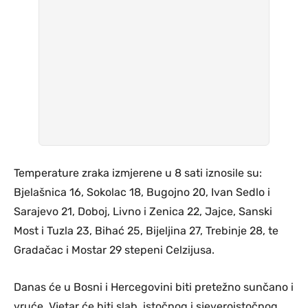
Temperature zraka izmjerene u 8 sati iznosile su:
Bjelašnica 16, Sokolac 18, Bugojno 20, Ivan Sedlo i
Sarajevo 21, Doboj, Livno i Zenica 22, Jajce, Sanski
Most i Tuzla 23, Bihać 25, Bijeljina 27, Trebinje 28, te
Gradačac i Mostar 29 stepeni Celzijusa.
Danas će u Bosni i Hercegovini biti pretežno sunčano i
vruće. Vjetar će biti slab, istočnog i sjeveroistočnog