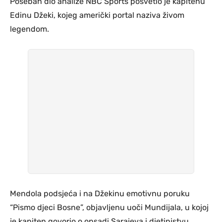
Poseban dio analize NBC Sports posvetio je kapitenu
Edinu Džeki, kojeg američki portal naziva živom
legendom.
Mendola podsjeća i na Džekinu emotivnu poruku
“Pismo djeci Bosne”, objavljenu uoči Mundijala, u kojoj
je kapiten govorio o opsadi Sarajeva i djetinjstvu