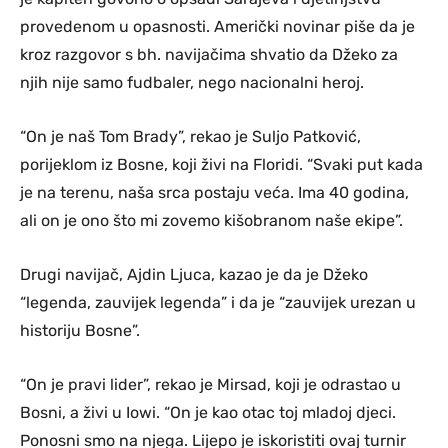
provedenom u opasnosti. Američki novinar piše da je
kroz razgovor s bh. navijačima shvatio da Džeko za
njih nije samo fudbaler, nego nacionalni heroj.
“On je naš Tom Brady”, rekao je Suljo Patković,
porijeklom iz Bosne, koji živi na Floridi. “Svaki put kada
je na terenu, naša srca postaju veća. Ima 40 godina,
ali on je ono što mi zovemo kišobranom naše ekipe”.
Drugi navijač, Ajdin Ljuca, kazao je da je Džeko
“legenda, zauvijek legenda” i da je “zauvijek urezan u
historiju Bosne”.
“On je pravi lider”, rekao je Mirsad, koji je odrastao u
Bosni, a živi u Iowi. “On je kao otac toj mladoj djeci.
Ponosni smo na njega. Lijepo je iskoristiti ovaj turnir