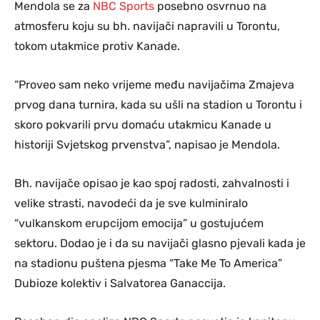
Mendola se za
NBC Sports
posebno osvrnuo na
atmosferu koju su bh. navijači napravili u Torontu,
tokom utakmice protiv Kanade.
“Proveo sam neko vrijeme među navijačima Zmajeva
prvog dana turnira, kada su ušli na stadion u Torontu i
skoro pokvarili prvu domaću utakmicu Kanade u
historiji Svjetskog prvenstva”, napisao je Mendola.
Bh. navijače opisao je kao spoj radosti, zahvalnosti i
velike strasti, navodeći da je sve kulminiralo
“vulkanskom erupcijom emocija” u gostujućem
sektoru. Dodao je i da su navijači glasno pjevali kada je
na stadionu puštena pjesma “Take Me To America”
Dubioze kolektiv i Salvatorea Ganaccija.