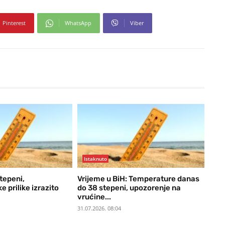
Pinterest
WhatsApp
Viber
Istaknuto
tepeni,
Vrijeme u BiH: Temperature danas
 prilike izrazito
do 38 stepeni, upozorenje na
vrućine...
31.07.2026. 08:04