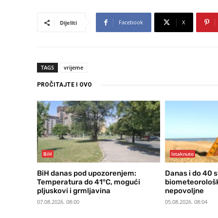
Facebook
X
Dijeliti
TAGS
vrijeme
PROČITAJTE I OVO
BiH
Istaknuto
BiH danas pod upozorenjem:
Danas i do 40 s
Temperatura do 41°C, mogući
biometeorološke
pljuskovi i grmljavina
nepovoljne
07.08.2026. 08:00
05.08.2026. 08:04