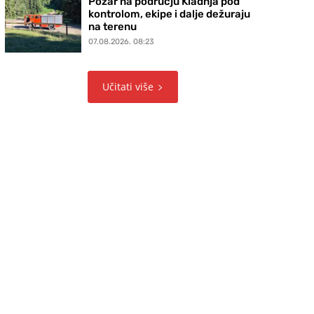
Požar na području Kladnja pod
kontrolom, ekipe i dalje dežuraju
na terenu
07.08.2026. 08:23
Učitati više