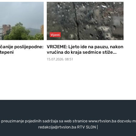
Vijesti
nčanije poslijepodne:
VRIJEME: Ljeto ide na pauzu, nakon
stepeni
vrućina do kraja sedmice stiže...
15.07.2026. 08:51
preuzimanje pojedinih sadržaja sa web stranice www.rtvslon.ba dozvolu mo
redakcija@rtvslon.ba
RTV SLON |