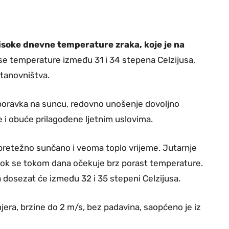
visoke dnevne temperature zraka, koje je na
e temperature između 31 i 34 stepena Celzijusa,
stanovništva.
boravka na suncu, redovno unošenje dovoljno
e i obuće prilagođene ljetnim uslovima.
retežno sunčano i veoma toplo vrijeme. Jutarnje
 dok se tokom dana očekuje brz porast temperature.
 dosezat će između 32 i 35 stepeni Celzijusa.
jera, brzine do 2 m/s, bez padavina, saopćeno je iz