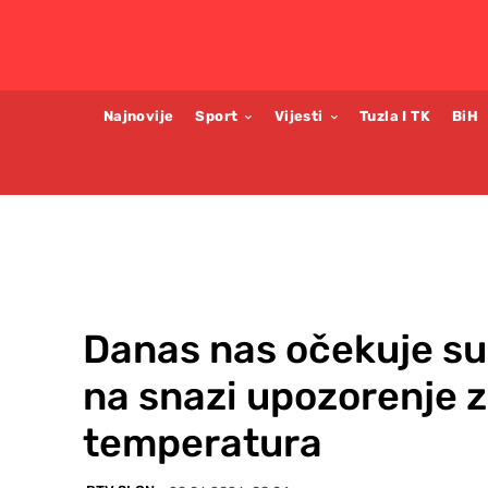
Najnovije
Sport
Vijesti
Tuzla I TK
BiH
Danas nas očekuje sun
na snazi upozorenje 
temperatura