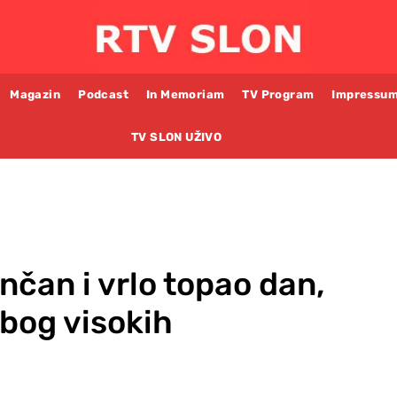
Magazin
Podcast
In Memoriam
TV Program
Impressu
TV SLON UŽIVO
čan i vrlo topao dan,
zbog visokih