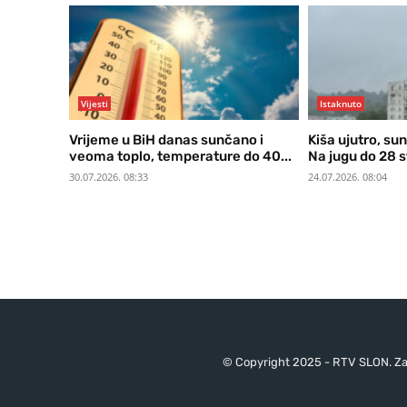
Vijesti
Istaknuto
Vrijeme u BiH danas sunčano i
Kiša ujutro, su
veoma toplo, temperature do 40...
Na jugu do 28 
30.07.2026. 08:33
24.07.2026. 08:04
© Copyright 2025 - RTV SLON. Za 