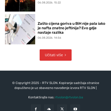
06.08.2026. 15:22
Zašto cijena goriva u BiH nije pala iako
je nafta znatno jeftinija? Evo gdje
nastaje razlika
06.08.2026. 14:56
Učitati više
© Copyright 2025 - RTV SLON. Kopiranje sadržaja stranice
dopušteno je uz obavezno navođenje izvora RTV SLON |
Kontaktirajte nas:
rtvslon@rtvslon.ba