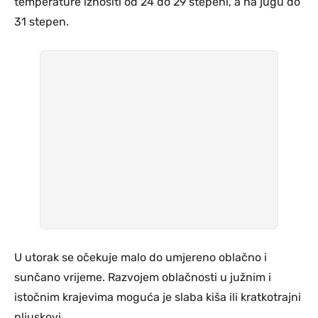
temperature iznositi od 24 do 29 stepeni, a na jugu do
31 stepen.
U utorak se očekuje malo do umjereno oblačno i
sunčano vrijeme. Razvojem oblačnosti u južnim i
istočnim krajevima moguća je slaba kiša ili kratkotrajni
pljuskovi.