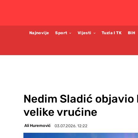
Najnovije
Sport
Vijesti
Tuzla I TK
BiH
Nedim Sladić objavio 
velike vrućine
Ali Huremović
03.07.2026. 12:22