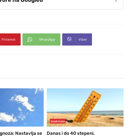
›
zvore na Googleu
Pinterest
WhatsApp
Viber
Istaknuto
noza: Nastavlja se
Danas i do 40 stepeni,