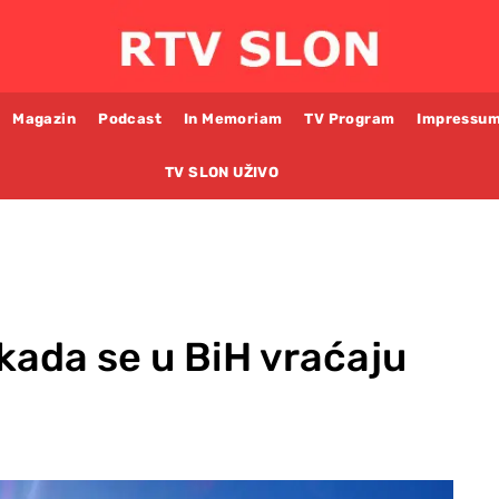
Magazin
Podcast
In Memoriam
TV Program
Impressu
TV SLON UŽIVO
kada se u BiH vraćaju