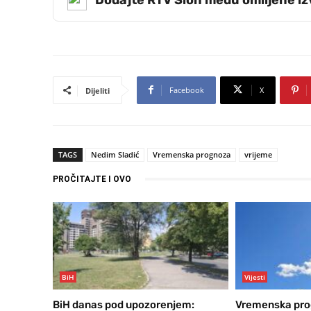
Dodajte RTV Slon među omiljene i
Facebook
X
Dijeliti
TAGS
Nedim Sladić
Vremenska prognoza
vrijeme
PROČITAJTE I OVO
BiH
Vijesti
BiH danas pod upozorenjem:
Vremenska prog