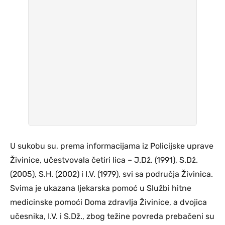
U sukobu su, prema informacijama iz Policijske uprave
Živinice, učestvovala četiri lica – J.Dž. (1991), S.Dž.
(2005), S.H. (2002) i I.V. (1979), svi sa područja Živinica.
Svima je ukazana ljekarska pomoć u Službi hitne
medicinske pomoći Doma zdravlja Živinice, a dvojica
učesnika, I.V. i S.Dž., zbog težine povreda prebačeni su