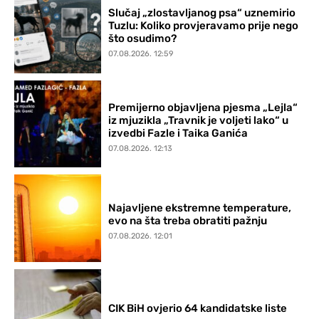
Slučaj „zlostavljanog psa“ uznemirio
Tuzlu: Koliko provjeravamo prije nego
što osudimo?
07.08.2026. 12:59
Premijerno objavljena pjesma „Lejla“
iz mjuzikla „Travnik je voljeti lako“ u
izvedbi Fazle i Taika Ganića
07.08.2026. 12:13
Najavljene ekstremne temperature,
evo na šta treba obratiti pažnju
07.08.2026. 12:01
CIK BiH ovjerio 64 kandidatske liste