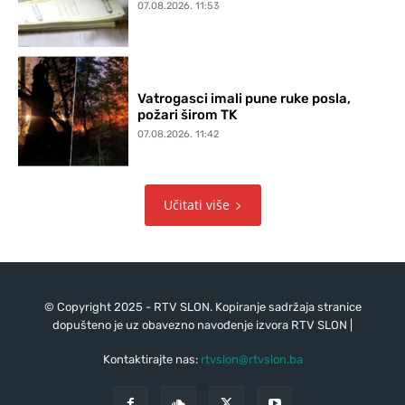
07.08.2026. 11:53
Vatrogasci imali pune ruke posla,
požari širom TK
07.08.2026. 11:42
Učitati više
© Copyright 2025 - RTV SLON. Kopiranje sadržaja stranice
dopušteno je uz obavezno navođenje izvora RTV SLON |
Kontaktirajte nas:
rtvslon@rtvslon.ba