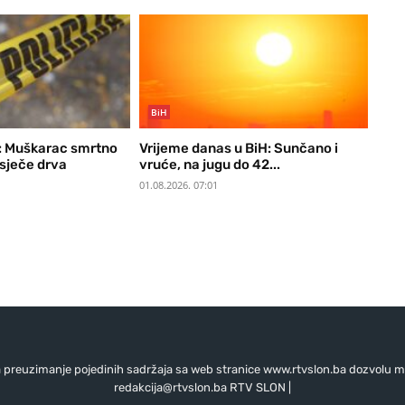
BiH
H: Muškarac smrtno
Vrijeme danas u BiH: Sunčano i
sječe drva
vruće, na jugu do 42...
01.08.2026. 07:01
preuzimanje pojedinih sadržaja sa web stranice www.rtvslon.ba dozvolu mo
redakcija@rtvslon.ba
RTV SLON |