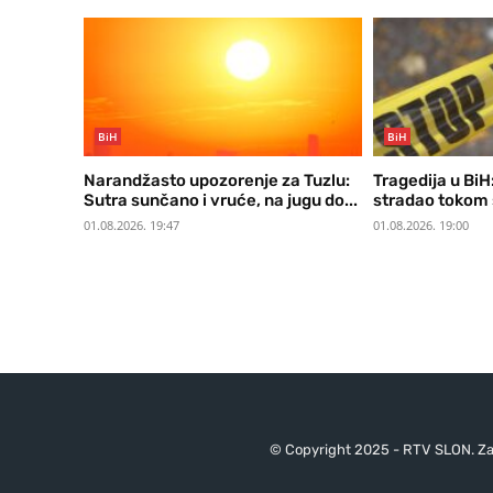
BiH
BiH
Narandžasto upozorenje za Tuzlu:
Tragedija u Bi
Sutra sunčano i vruće, na jugu do...
stradao tokom 
01.08.2026. 19:47
01.08.2026. 19:00
© Copyright 2025 - RTV SLON. Za 