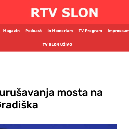
Magazin
Podcast
In Memoriam
TV Program
Impressu
TV SLON UŽIVO
 urušavanja mosta na
Gradiška