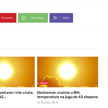
Pinterest
WhatsApp
Viber
Vijesti
unčano i vrlo vruće,
Ekstremne vrućine u BiH,
2...
temperature na jugu do 43 stepena
02.08.2026. 08:35