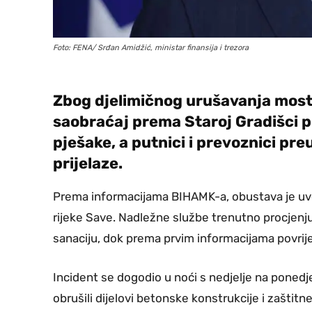
Foto: FENA/ Srđan Amidžić, ministar finansija i trezora
Zbog djelimičnog urušavanja most
saobraćaj prema Staroj Gradišci po
pješake, a putnici i prevoznici pr
prijelaze.
Prema informacijama BIHAMK-a, obustava je uv
rijeke Save. Nadležne službe trenutno procjenju
sanaciju, dok prema prvim informacijama povrije
Incident se dogodio u noći s nedjelje na ponedje
obrušili dijelovi betonske konstrukcije i zašti