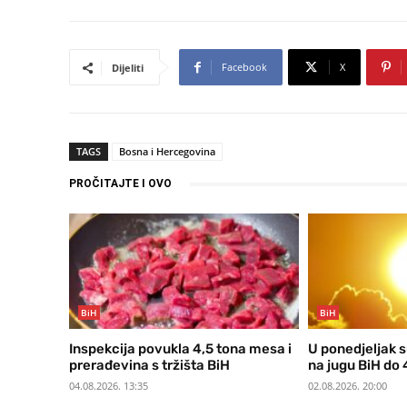
Facebook
X
Dijeliti
TAGS
Bosna i Hercegovina
PROČITAJTE I OVO
BiH
BiH
Inspekcija povukla 4,5 tona mesa i
U ponedjeljak s
prerađevina s tržišta BiH
na jugu BiH do 4
04.08.2026. 13:35
02.08.2026. 20:00