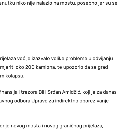
renutku niko nije nalazio na mostu, posebno jer su se
ijelaza već je izazvalo velike probleme u odvijanju
mjeriti oko 200 kamiona, te upozorio da se grad
om kolapsu.
nansija i trezora BiH Srđan Amidžić, koji je za danas
ravnog odbora Uprave za indirektno oporezivanje
tenje novog mosta i novog graničnog prijelaza,