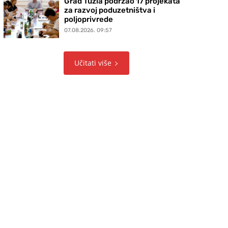
Grad Tuzla podržao 17 projekata
za razvoj poduzetništva i
poljoprivrede
07.08.2026. 09:57
Učitati više