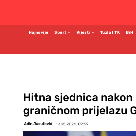
Najnovije
Sport
Vijesti
Tuzla I TK
BiH
Hitna sjednica nakon
graničnom prijelazu 
Adin Jusufović
19.05.2026. 09:59