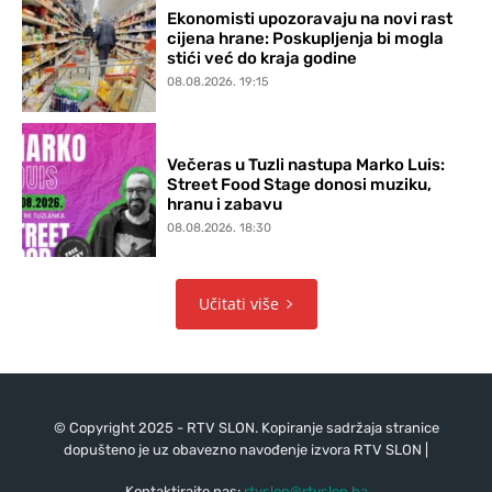
Ekonomisti upozoravaju na novi rast
cijena hrane: Poskupljenja bi mogla
stići već do kraja godine
08.08.2026. 19:15
Večeras u Tuzli nastupa Marko Luis:
Street Food Stage donosi muziku,
hranu i zabavu
08.08.2026. 18:30
Učitati više
© Copyright 2025 - RTV SLON. Kopiranje sadržaja stranice
dopušteno je uz obavezno navođenje izvora RTV SLON |
Kontaktirajte nas:
rtvslon@rtvslon.ba