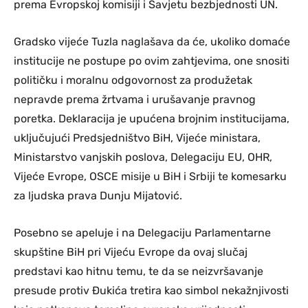
prema Evropskoj komisiji i Savjetu bezbjednosti UN.
Gradsko vijeće Tuzla naglašava da će, ukoliko domaće
institucije ne postupe po ovim zahtjevima, one snositi
političku i moralnu odgovornost za produžetak
nepravde prema žrtvama i urušavanje pravnog
poretka. Deklaracija je upućena brojnim institucijama,
uključujući Predsjedništvo BiH, Vijeće ministara,
Ministarstvo vanjskih poslova, Delegaciju EU, OHR,
Vijeće Evrope, OSCE misije u BiH i Srbiji te komesarku
za ljudska prava Dunju Mijatović.
Posebno se apeluje i na Delegaciju Parlamentarne
skupštine BiH pri Vijeću Evrope da ovaj slučaj
predstavi kao hitnu temu, te da se neizvršavanje
presude protiv Đukića tretira kao simbol nekažnjivosti