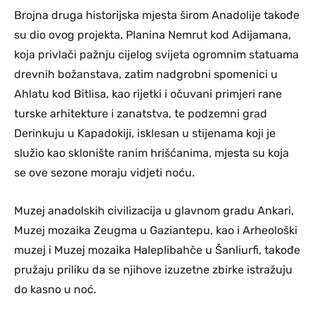
Brojna druga historijska mjesta širom Anadolije takođe
su dio ovog projekta. Planina Nemrut kod Adijamana,
koja privlači pažnju cijelog svijeta ogromnim statuama
drevnih božanstava, zatim nadgrobni spomenici u
Ahlatu kod Bitlisa, kao rijetki i očuvani primjeri rane
turske arhitekture i zanatstva, te podzemni grad
Derinkuju u Kapadokiji, isklesan u stijenama koji je
služio kao sklonište ranim hrišćanima, mjesta su koja
se ove sezone moraju vidjeti noću.
Muzej anadolskih civilizacija u glavnom gradu Ankari,
Muzej mozaika Zeugma u Gaziantepu, kao i Arheološki
muzej i Muzej mozaika Haleplibahče u Šanliurfi, takođe
pružaju priliku da se njihove izuzetne zbirke istražuju
do kasno u noć.