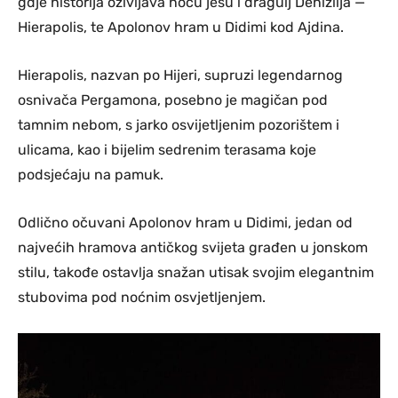
gdje historija oživljava noću jesu i dragulj Denizlija —
Hierapolis, te Apolonov hram u Didimi kod Ajdina.
Hierapolis, nazvan po Hijeri, supruzi legendarnog
osnivača Pergamona, posebno je magičan pod
tamnim nebom, s jarko osvijetljenim pozorištem i
ulicama, kao i bijelim sedrenim terasama koje
podsjećaju na pamuk.
Odlično očuvani Apolonov hram u Didimi, jedan od
najvećih hramova antičkog svijeta građen u jonskom
stilu, takođe ostavlja snažan utisak svojim elegantnim
stubovima pod noćnim osvjetljenjem.