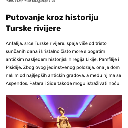
Izmir/ Efes/ Izvor fotografije TGA
Putovanje kroz historiju
Turske rivijere
Antalija, srce Turske rivijere, spaja više od tristo
sunčanih dana i kristalno čisto more s bogatim
antičkim nasljeđem historijskih regija Likije, Pamfilije i
Pisidije. Zbog ovog jedinstvenog položaja, ona je dom
nekim od najljepših antičkih gradova, a među njima se
Aspendos, Patara i Side takođe mogu istraživati noću.