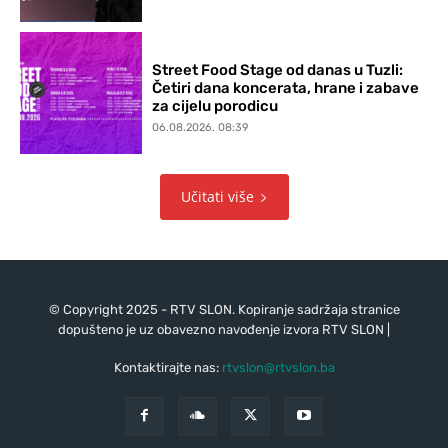
Street Food Stage od danas u Tuzli:
Četiri dana koncerata, hrane i zabave
za cijelu porodicu
06.08.2026. 08:39
Učitati više
© Copyright 2025 - RTV SLON. Kopiranje sadržaja stranice
dopušteno je uz obavezno navođenje izvora RTV SLON |
Kontaktirajte nas:
rtvslon@rtvslon.ba