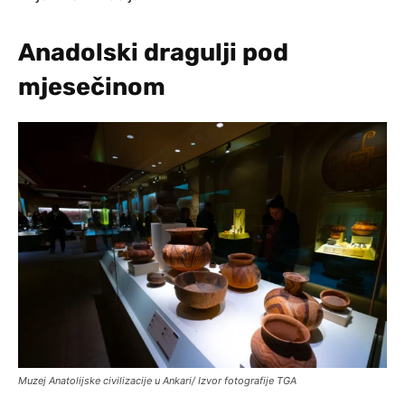
Anadolski dragulji pod
mjesečinom
Muzej Anatolijske civilizacije u Ankari/ Izvor fotografije TGA