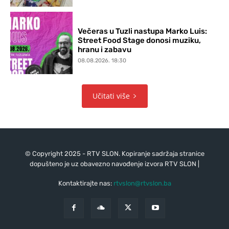
Večeras u Tuzli nastupa Marko Luis:
Street Food Stage donosi muziku,
hranu i zabavu
08.08.2026. 18:30
Učitati više
© Copyright 2025 - RTV SLON. Kopiranje sadržaja stranice
dopušteno je uz obavezno navođenje izvora RTV SLON |
Kontaktirajte nas:
rtvslon@rtvslon.ba