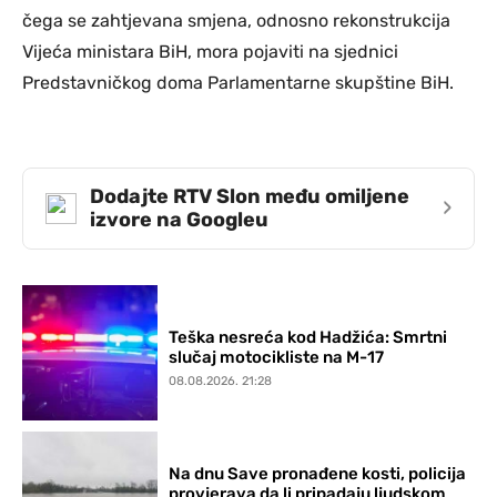
čega se zahtjevana smjena, odnosno rekonstrukcija
Vijeća ministara BiH, mora pojaviti na sjednici
Predstavničkog doma Parlamentarne skupštine BiH.
Dodajte RTV Slon među omiljene
›
izvore na Googleu
Teška nesreća kod Hadžića: Smrtni
slučaj motocikliste na M-17
08.08.2026. 21:28
Na dnu Save pronađene kosti, policija
provjerava da li pripadaju ljudskom