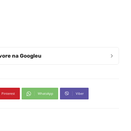
›
zvore na Googleu
Pinterest
WhatsApp
Viber