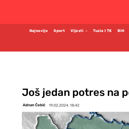
Najnovije
Sport
Vijesti
Tuzla I TK
BiH
Još jedan potres na 
Adnan Ćebić
19.02.2024. 18:42