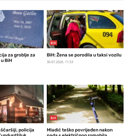
BiH
ija za groblje za
BiH: Žena se porodila u taksi vozilu
 u BiH
30.07.2026. 11:53
BiH
čaršiji, policija
Mladić teško povrijeđen nakon
 Kundurdžiluk
pada s električnog romobila