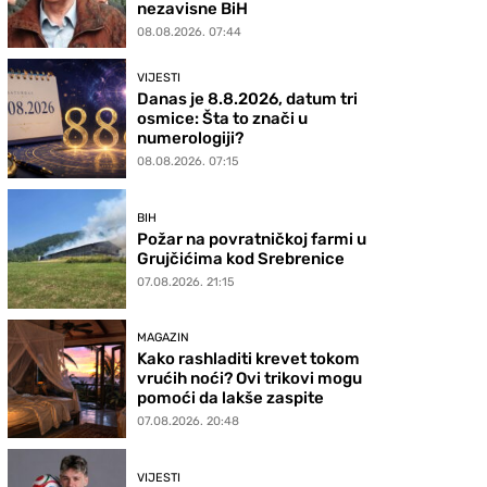
nezavisne BiH
08.08.2026. 07:44
VIJESTI
Danas je 8.8.2026, datum tri
osmice: Šta to znači u
numerologiji?
08.08.2026. 07:15
BIH
Požar na povratničkoj farmi u
Grujčićima kod Srebrenice
07.08.2026. 21:15
MAGAZIN
Kako rashladiti krevet tokom
vrućih noći? Ovi trikovi mogu
pomoći da lakše zaspite
07.08.2026. 20:48
VIJESTI