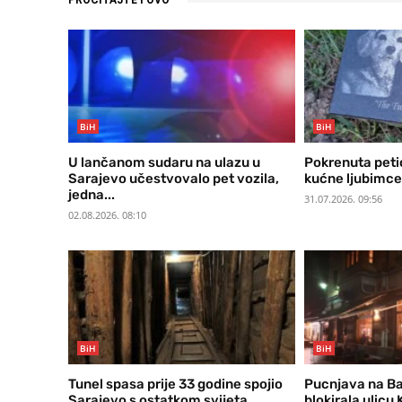
PROČITAJTE I OVO
BiH
BiH
U lančanom sudaru na ulazu u
Pokrenuta petic
Sarajevo učestvovalo pet vozila,
kućne ljubimce
jedna...
31.07.2026. 09:56
02.08.2026. 08:10
BiH
BiH
Tunel spasa prije 33 godine spojio
Pucnjava na Baš
Sarajevo s ostatkom svijeta
blokirala ulicu