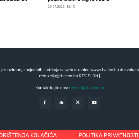
29.07.2026. 13:13
preuzimanje pojedinih sadržaja sa web stranice www.rtvslon.ba dozvolu mo
redakcija@rtvslon.ba
RTV SLON |
Kontaktirajte nas:
rtvslon@rtvslon.ba
KORIŠTENJA KOLAČIĆA
POLITIKA PRIVATNOSTI