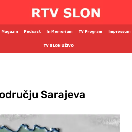
Magazin
Podcast
In Memoriam
TV Program
Impressum
TV SLON UŽIVO
području Sarajeva