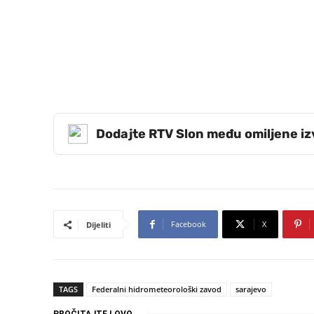
Dodajte RTV Slon među omiljene i
Facebook
X
Dijeliti
TAGS
Federalni hidrometeorološki zavod
sarajevo