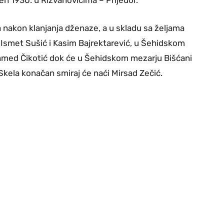
en 1930. u Rizvanovićima – Prijedor.
a nakon klanjanja dženaze, a u skladu sa željama
 Ismet Sušić i Kasim Bajrektarević, u Šehidskom
ehmed Čikotić dok će u Šehidskom mezarju Bišćani
kela konačan smiraj će naći Mirsad Zečić.