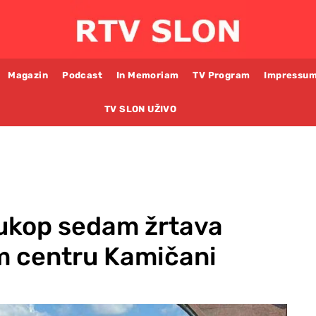
Magazin
Podcast
In Memoriam
TV Program
Impressu
TV SLON UŽIVO
 ukop sedam žrtava
m centru Kamičani