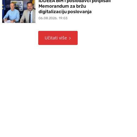
IDDEEA BiH i poslodavci potpisali
Memorandum za bržu
digitalizaciju poslovanja
06.08.2026. 19:03
Učitati više