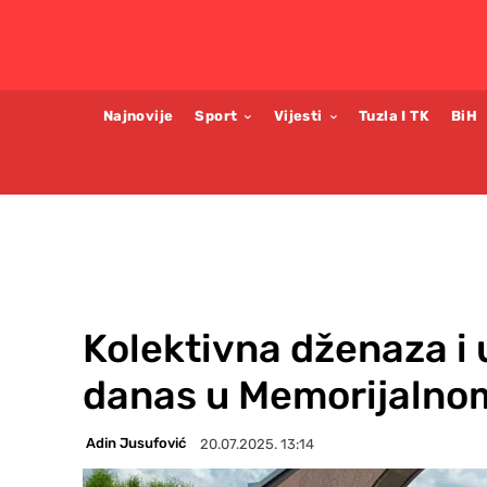
Najnovije
Sport
Vijesti
Tuzla I TK
BiH
Kolektivna dženaza i
danas u Memorijalno
Adin Jusufović
20.07.2025. 13:14