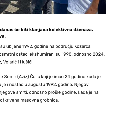
anas će biti klanjana kolektivna dženaza,
ava.
 su ubijene 1992. godine na području Kozarca,
 posmrtni ostaci ekshumirani su 1998. odnosno 2024.
 Volarić i Hušići.
e Semir (Aziz) Čelić koji je imao 24 godine kada je
e je i nestao u augustu 1992. godine. Njegovi
jegove smrti, odnosno prošle godine, kada je na
ra otkrivena masovna grobnica.