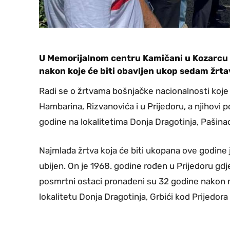
U Memorijalnom centru Kamičani u Kozarcu d
nakon koje će biti obavljen ukop sedam žrt
Radi se o žrtvama bošnjačke nacionalnosti koje
Hambarina, Rizvanovića i u Prijedoru, a njihovi
godine na lokalitetima Donja Dragotinja, Pašinac,
Najmlađa žrtva koja će biti ukopana ove godine j
ubijen. On je 1968. godine rođen u Prijedoru gdj
posmrtni ostaci pronađeni su 32 godine nakon n
lokalitetu Donja Dragotinja, Grbići kod Prijedo