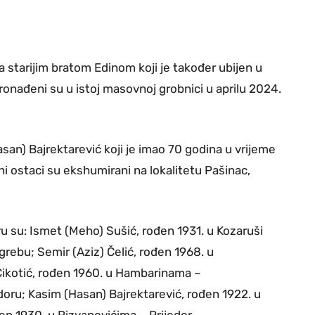
 starijim bratom Edinom koji je također ubijen u
ronađeni su u istoj masovnoj grobnici u aprilu 2024.
asan) Bajrektarević koji je imao 70 godina u vrijeme
ni ostaci su ekshumirani na lokalitetu Pašinac,
ru su: Ismet (Meho) Sušić, rođen 1931. u Kozaruši
agrebu; Semir (Aziz) Čelić, rođen 1968. u
kotić, rođen 1960. u Hambarinama –
jedoru; Kasim (Hasan) Bajrektarević, rođen 1922. u