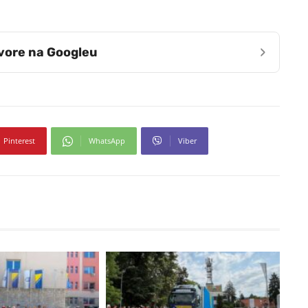
›
zvore na Googleu
Pinterest
WhatsApp
Viber