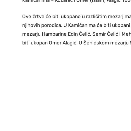
Kamičanima – Kozarac i Omer (Islam) Alagić, rođ
Ove žrtve će biti ukopane u različitim mezarjim
njihovih porodica. U Kamičanima će biti ukopani
mezarju Hambarine Edin Čelić, Semir Čelić i M
biti ukopan Omer Alagić. U Šehidskom mezarju S