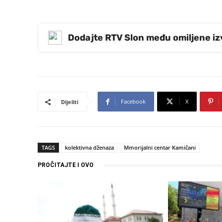
Dodajte RTV Slon među omiljene i
Facebook
X
Dijeliti
TAGS
kolektivna dženaza
Mmorijalni centar Kamičani
PROČITAJTE I OVO