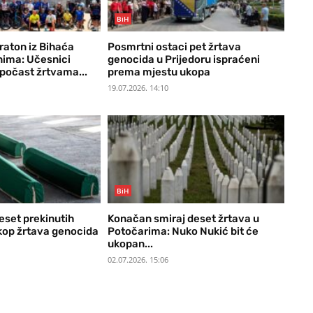
BiH
araton iz Bihaća
Posmrtni ostaci pet žrtava
ima: Učesnici
genocida u Prijedoru ispraćeni
počast žrtvama...
prema mjestu ukopa
19.07.2026. 14:10
BiH
eset prekinutih
Konačan smiraj deset žrtava u
ukop žrtava genocida
Potočarima: Nuko Nukić bit će
ukopan...
02.07.2026. 15:06