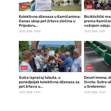
BiH
BiH
Kolektivna dženaza u Kamičanima:
Biciklistički m
Danas ukop pet žrtava zločina u
prema Kamičan
Prijedoru...
vožnjom odaju 
20.07.2026. 10:03
19.07.2026. 19:01
BiH
BiH
Sutra ispraćaj tabuta, u
Deset imena, d
ponedjeljak kolektivna dženaza za
života: Sutra 
pet žrtava u...
u Srebrenici
18.07.2026. 14:37
10.07.2026. 10:27