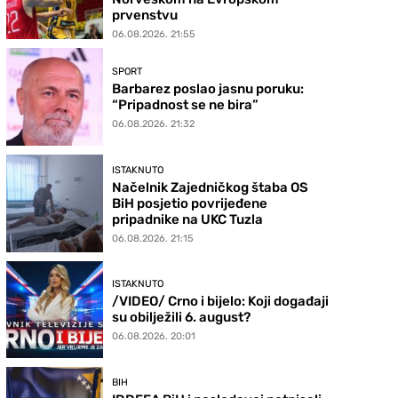
prvenstvu
06.08.2026. 21:55
SPORT
Barbarez poslao jasnu poruku:
“Pripadnost se ne bira”
06.08.2026. 21:32
ISTAKNUTO
Načelnik Zajedničkog štaba OS
BiH posjetio povrijeđene
pripadnike na UKC Tuzla
06.08.2026. 21:15
ISTAKNUTO
/VIDEO/ Crno i bijelo: Koji događaji
su obilježili 6. august?
06.08.2026. 20:01
BIH