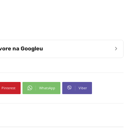
›
zvore na Googleu
Pinterest
WhatsApp
Viber