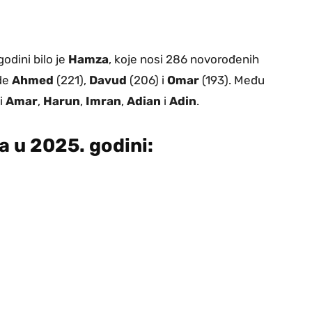
odini bilo je
Hamza
, koje nosi 286 novorođenih
ede
Ahmed
(221),
Davud
(206) i
Omar
(193). Među
 i
Amar
,
Harun
,
Imran
,
Adian
i
Adin
.
 u 2025. godini: