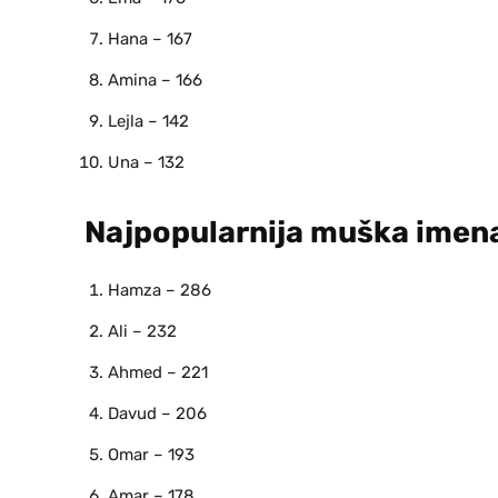
Hana – 167
Amina – 166
Lejla – 142
Una – 132
Najpopularnija muška imena
Hamza – 286
Ali – 232
Ahmed – 221
Davud – 206
Omar – 193
Amar – 178