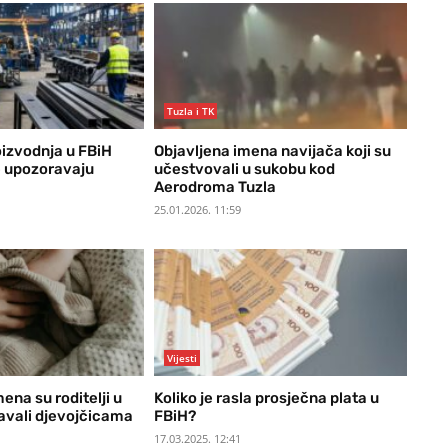
Tuzla i TK
oizvodnja u FBiH
Objavljena imena navijača koji su
ke upozoravaju
učestvovali u sukobu kod
Aerodroma Tuzla
25.01.2026. 11:59
Vijesti
ena su roditelji u
Koliko je rasla prosječna plata u
avali djevojčicama
FBiH?
17.03.2025. 12:41