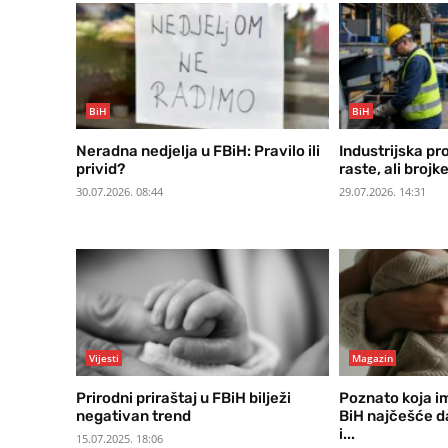
BiH
BiH
Neradna nedjelja u FBiH: Pravilo ili
Industrijska pr
privid?
raste, ali broj
30.07.2026. 08:44
29.07.2026. 14:31
Vijesti
Magazin
Prirodni priraštaj u FBiH bilježi
Poznato koja im
negativan trend
BiH najčešće d
i...
15.07.2025. 18:06