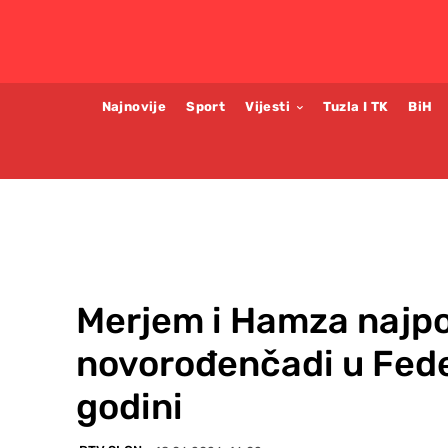
Najnovije
Sport
Vijesti
Tuzla I TK
BiH
Merjem i Hamza najpo
novorođenčadi u Fede
godini