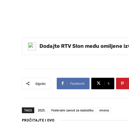
Dodajte RTV Slon među omiljene i
Facebook
X
Dijeliti
TAGS
2025.
Federalni zavod za statistiku
imena
PROČITAJTE I OVO