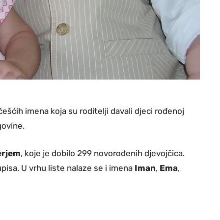
češćih imena koja su roditelji davali djeci rođenoj
govine.
rjem
, koje je dobilo 299 novorođenih djevojčica.
pisa. U vrhu liste nalaze se i imena
Iman
,
Ema
,