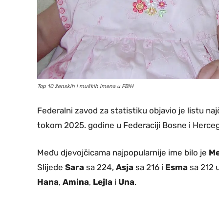
Top 10 ženskih i muških imena u FBiH
Federalni zavod za statistiku objavio je listu naj
tokom 2025. godine u Federaciji Bosne i Herce
Među djevojčicama najpopularnije ime bilo je
Me
Slijede
Sara
sa 224,
Asja
sa 216 i
Esma
sa 212 u
Hana
,
Amina
,
Lejla
i
Una
.