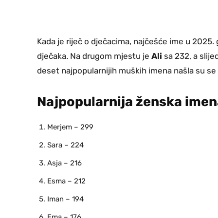
Kada je riječ o dječacima, najčešće ime u 2025. g
dječaka. Na drugom mjestu je
Ali
sa 232, a slij
deset najpopularnijih muških imena našla su se
Najpopularnija ženska imena
Merjem – 299
Sara – 224
Asja – 216
Esma – 212
Iman – 194
Ema – 176