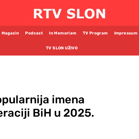
Magazin
Podcast
In Memoriam
TV Program
Impressum
TV SLON UŽIVO
pularnija imena
raciji BiH u 2025.