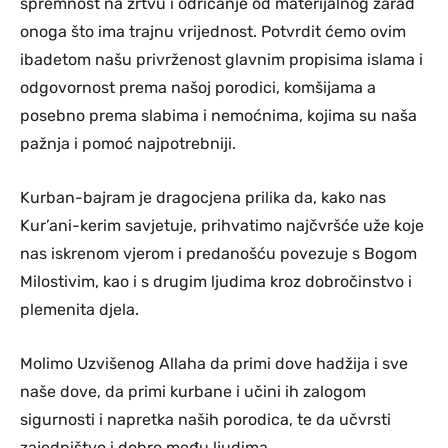
spremnost na žrtvu i odricanje od materijalnog zarad
onoga što ima trajnu vrijednost. Potvrdit ćemo ovim
ibadetom našu privrženost glavnim propisima islama i
odgovornost prema našoj porodici, komšijama a
posebno prema slabima i nemoćnima, kojima su naša
pažnja i pomoć najpotrebniji.
Kurban-bajram je dragocjena prilika da, kako nas
Kur’ani-kerim savjetuje, prihvatimo najčvršće uže koje
nas iskrenom vjerom i predanošću povezuje s Bogom
Milostivim, kao i s drugim ljudima kroz dobročinstvo i
plemenita djela.
Molimo Uzvišenog Allaha da primi dove hadžija i sve
naše dove, da primi kurbane i učini ih zalogom
sigurnosti i napretka naših porodica, te da učvrsti
zajedništvo i dobro među ljudima.