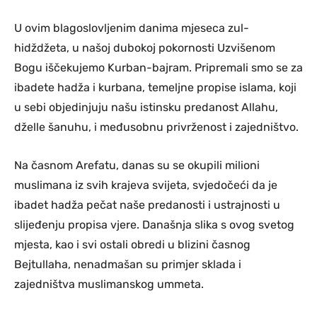
U ovim blagoslovljenim danima mjeseca zul-
hidždžeta, u našoj dubokoj pokornosti Uzvišenom
Bogu iščekujemo Kurban-bajram. Pripremali smo se za
ibadete hadža i kurbana, temeljne propise islama, koji
u sebi objedinjuju našu istinsku predanost Allahu,
dželle šanuhu, i međusobnu privrženost i zajedništvo.
Na časnom Arefatu, danas su se okupili milioni
muslimana iz svih krajeva svijeta, svjedočeći da je
ibadet hadža pečat naše predanosti i ustrajnosti u
slijeđenju propisa vjere. Današnja slika s ovog svetog
mjesta, kao i svi ostali obredi u blizini časnog
Bejtullaha, nenadmašan su primjer sklada i
zajedništva muslimanskog ummeta.